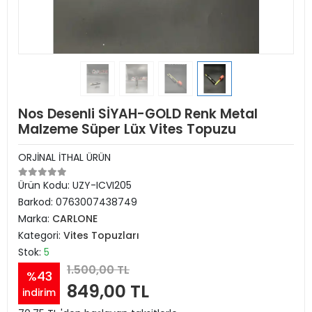
Nos Desenli SİYAH-GOLD Renk Metal
Malzeme Süper Lüx Vites Topuzu
ORJİNAL İTHAL ÜRÜN
Ürün Kodu:
UZY-ICVI205
Barkod:
0763007438749
Marka:
CARLONE
Kategori:
Vites Topuzları
Stok:
5
1.500,00 TL
%43
849,00 TL
indirim