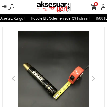
0
cretsiz Kargo !
Havale Eft Ödemenizde %3 İndirim !
1500TL v