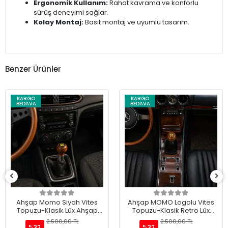
Ergonomik Kullanım:
Rahat kavrama ve konforlu
sürüş deneyimi sağlar.
Kolay Montaj:
Basit montaj ve uyumlu tasarım.
Benzer Ürünler
KARGO
KARGO
BEDAVA
BEDAVA
Ahşap Momo Siyah Vites
Ahşap MOMO Logolu Vites
Topuzu-Klasik Lüx Ahşap
Topuzu-Klasik Retro Lüx
Vites Topuzu
Vites Topuzu
2.500,00 TL
2.500,00 TL
%32
%32