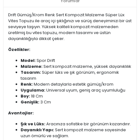
Yorumlar
Drift Gümüş/Krom Renk Sert Kompozit Malzeme Süper Lüx
Vites Topuzu ile araç içi şıklığınızı ve sürüş deneyiminizi bir üst
seviyeye taşıyın. Yüksek kaliteli kompozit malzemeden
üretilmiş bu vites topuzu, modern tasarımı ve üstün
dayanıklılığıyla dikkat çeker.
Özellikler:
Model:
Spor Drift
Malzeme:
Sert kompozit malzeme, yüksek dayanıklılık
Tasarım:
Süper lüks ve şık görünüm, ergonomik
tasarım
Renk:
Modern detaylarla estetik gümüş/krom
Uygulama:
Universal uyum, geniş araç uyumluluğu
Boy:
18 Cm
Genişlik:
3 Cm
Avantajlar:
Şık ve Lüks:
Aracınıza sofistike bir görünüm kazandırır.
Dayanıklı Yapı:
Sert kompozit malzeme sayesinde
uzun ömürlü ve sağlam.