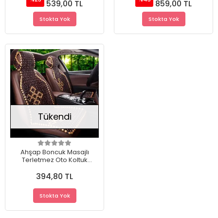
539,00 TL
859,00 TL
Stokta Yok
Stokta Yok
Tükendi
Ahşap Boncuk Masajlı
Terletmez Oto Koltuk
Minderi A+Kalite
394,80 TL
Stokta Yok