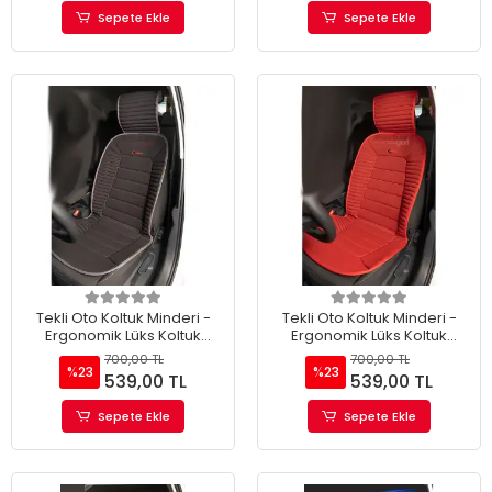
Sepete Ekle
Sepete Ekle
Tekli Oto Koltuk Minderi -
Tekli Oto Koltuk Minderi -
Ergonomik Lüks Koltuk
Ergonomik Lüks Koltuk
Minderi Gri Kenar (TEKLİ)
Minderi Kırmızı (TEKLİ)
700,00 TL
700,00 TL
%23
%23
539,00 TL
539,00 TL
Sepete Ekle
Sepete Ekle