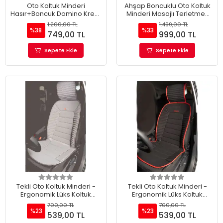
Oto Koltuk Minderi
Ahşap Boncuklu Oto Koltuk
Hasır+Boncuk Domino Krem
Minderi Masajlı Terletmez
Renk ( Tekli )
Profesyonel Ürün A+
1.200,00 TL
1.499,00 TL
%38
%33
749,00 TL
999,00 TL
Sepete Ekle
Sepete Ekle
Tekli Oto Koltuk Minderi -
Tekli Oto Koltuk Minderi -
Ergonomik Lüks Koltuk
Ergonomik Lüks Koltuk
Minderi Gri (TEKLİ)
Minderi Kırmızı Kenar (TEKLİ)
700,00 TL
700,00 TL
%23
%23
539,00 TL
539,00 TL