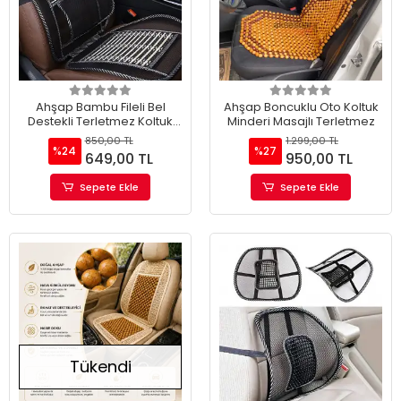
Ahşap Bambu Fileli Bel
Ahşap Boncuklu Oto Koltuk
Destekli Terletmez Koltuk
Minderi Masajlı Terletmez
Minderi Tekli
850,00 TL
1.299,00 TL
%24
%27
649,00 TL
950,00 TL
Sepete Ekle
Sepete Ekle
Tükendi