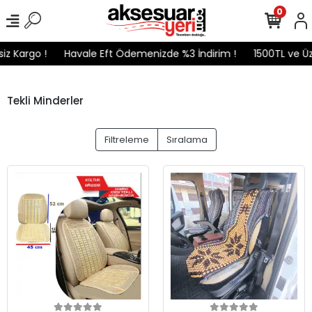
0
 Kargo !
Havale Eft Ödemenizde %3 İndirim !
1500TL ve Üzer
Tekli Minderler
Filtreleme
Sıralama