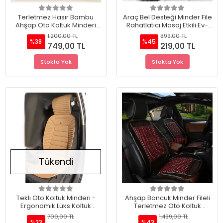
Terletmez Hasır Bambu
Araç Bel Desteği Minder File
Ahşap Oto Koltuk Minderi
Rahatlatıcı Masaj Etkili Ev-
Bej Renk File Detay 1 Adet
Ofis-Araç
1.200,00 TL
399,00 TL
%38
%45
749,00 TL
219,00 TL
Stokta Yok
Stokta Yok
Tükendi
Tekli Oto Koltuk Minderi -
Ahşap Boncuk Minder Fileli
Ergonomik Lüks Koltuk
Terletmez Oto Koltuk
Minderi Taba (TEKLİ)
Minderi Tekli
700,00 TL
1.499,00 TL
%23
%43