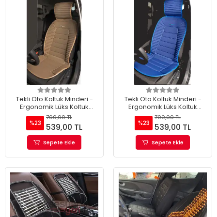
Tekli Oto Koltuk Minderi -
Tekli Oto Koltuk Minderi -
Ergonomik Lüks Koltuk
Ergonomik Lüks Koltuk
Minderi Bej (TEKLİ)
Minderi Mavi(TEKLİ)
700,00 TL
700,00 TL
%23
%23
539,00 TL
539,00 TL
Sepete Ekle
Sepete Ekle