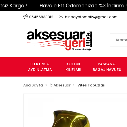
argo !
Havale Eft Ödemenizde %3 İndirim !
05456833312
binbayotomotiv@gmail.com
ELEKTRİK &
KOLTUK
PASPAS &
AYDINLATMA
KILIFLARI
BAGAJ HAVUZU
Ana Sayfa
İç Aksesuar
Vites Topuzları