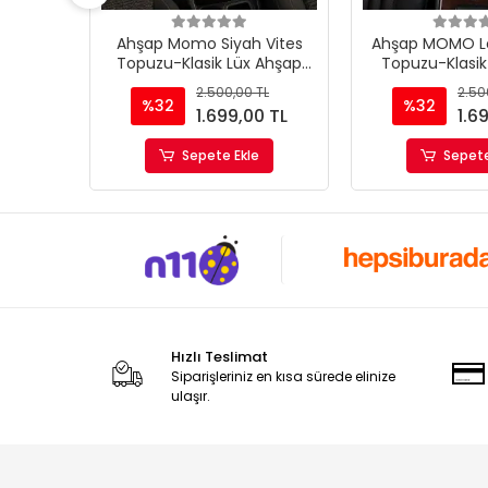
opuzu-
Ahşap Momo Siyah Vites
Ahşap MOMO Lo
p Vites
Topuzu-Klasik Lüx Ahşap
Topuzu-Klasik
Vites Topuzu
Vites To
TL
2.500,00 TL
2.50
%32
%32
0 TL
1.699,00 TL
1.6
Sepete Ekle
Sepete
Hızlı Teslimat
Siparişleriniz en kısa sürede elinize
ulaşır.