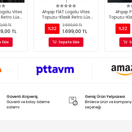
golu Vites
Ahşap FİAT Logolu Vites
Ahşap P
 Retro Lüx
Topuzu-Klasik Retro Lüx
Topuzu-Kla
puzu
Vites Topuzu
Vit
0,00 TL
2.500,00 TL
%32
%32
99,00 TL
1.699,00 TL
 Ekle
Sepete Ekle
S
Güvenli Alışveriş
Geniş Ürün Yelpazesi
Güvenli ve kolay ödeme
Binlerce ürün ve kampan
sistemi
seçeneği