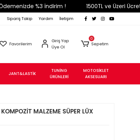
nizde %3 İndirim !
1500TL ve Üzeri Ücretsiz Ka
Sipariş Takip
Yardım
İletişim
0
Giriş Yap
Favorilerim
Sepetim
Üye Ol
TUNİNG
MOTOSİKLET
JANT&LASTİK
ÜRÜNLERİ
AKSESUARI
T KOMPOZİT MALZEME SÜPER LÜX