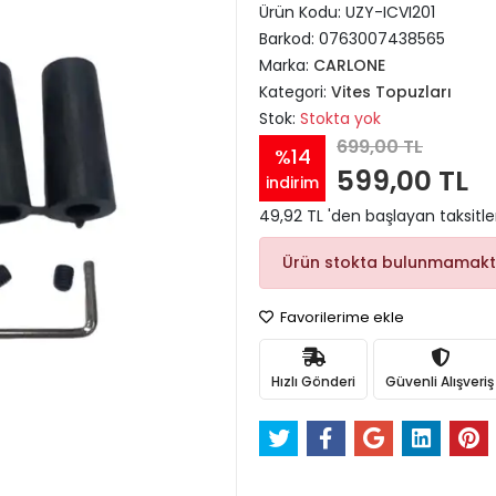
Ürün Kodu:
UZY-ICVI201
Barkod:
0763007438565
Marka:
CARLONE
Kategori:
Vites Topuzları
Stok:
Stokta yok
699,00 TL
%14
599,00 TL
indirim
49,92 TL 'den başlayan taksitle
Ürün stokta bulunmamakt
Favorilerime ekle
Hızlı Gönderi
Güvenli Alışveriş