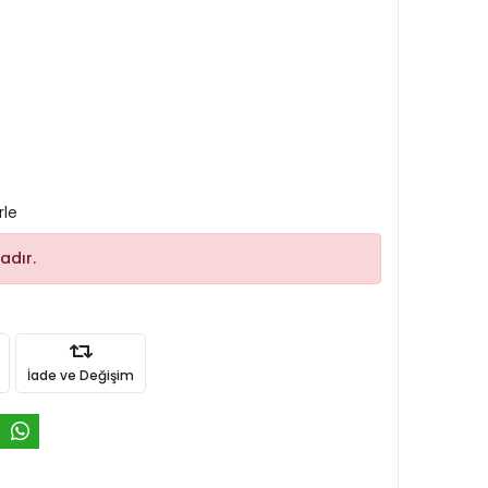
rle
adır.
İade ve Değişim