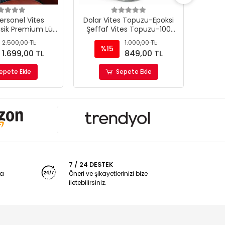
ersonel Vites
Dolar Vites Topuzu-Epoksi
Momo
sik Premium Lüx
Şeffaf Vites Topuzu-100
Renk 
es Topuzu
Dolar
Premi
2.500,00 TL
1.000,00 TL
%15
%
1.699,00 TL
849,00 TL
epete Ekle
Sepete Ekle
7 / 24 DESTEK
ya
Öneri ve şikayetlerinizi bize
iletebilirsiniz.