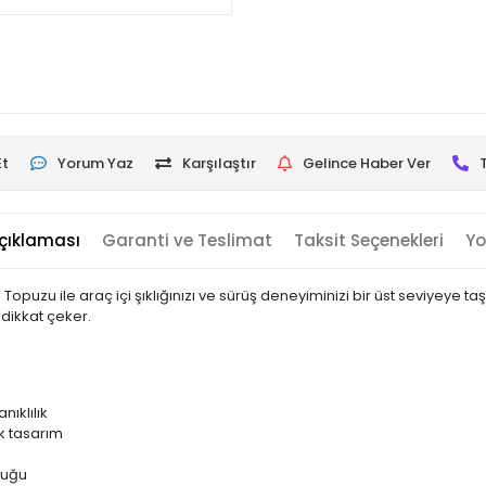
Et
Yorum Yaz
Karşılaştır
Gelince Haber Ver
çıklaması
Garanti ve Teslimat
Taksit Seçenekleri
Yo
opuzu ile araç içi şıklığınızı ve sürüş deneyiminizi bir üst seviyeye t
 dikkat çeker.
ıklılık
k tasarım
luğu