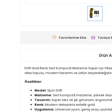
Favorilerime Ekle
Tavsiye 
Ürün A
Drift Gold Renk Sert Kompozit Malzeme Süper Lüx Vites T
vites topuzu, modern tasarımı ve üstün dayanıklılığıyla
Özellikler:
Model:
Spor Drift
Malzeme:
Sert kompozit malzeme, yüksek dayan
Tasarım:
Süper lüks ve şık görünüm, ergonomi
Renk:
Modern detaylarla estetik gold
Uygulama:
Universal uyum, geniş araç uyumlu