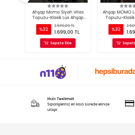
opuzu-
Ahşap Momo Siyah Vites
Ahşap MOMO Lo
p Vites
Topuzu-Klasik Lüx Ahşap
Topuzu-Klasik
Vites Topuzu
Vites To
TL
2.500,00 TL
2.50
%32
%32
0 TL
1.699,00 TL
1.6
Sepete Ekle
Sepete
Hızlı Teslimat
Siparişleriniz en kısa sürede elinize
ulaşır.