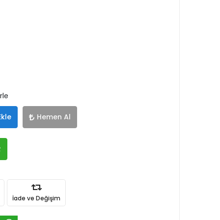
rle
Ekle
Hemen Al
R
İade ve Değişim