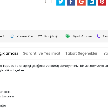
e Et
Yorum Yaz
Karşılaştır
Fiyat Alarmı
Tel
çıklaması
Garanti ve Teslimat
Taksit Seçenekleri
Yo
opuzu ile araç içi şıklığınızı ve sürüş deneyiminizi bir üst seviyeye 
yla dikkat çeker.
ıklılık
k tasarım
luğu