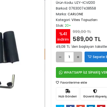
Ürün Kodu:
UZY-ICVI200
Barkod:
0763007438558
Marka:
CARLONE
Kategori:
Vites Topuzları
Stok:
20+
999,00 TL
%41
589,00 TL
indirim
49,08 TL 'den başlayan taksitle
Sepete 
WHATSAPP İLE SİPARİŞ VE
Favorilerime ekle
Hızlı Gönderi
Güvenli Alışveriş