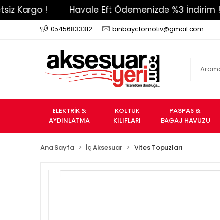
argo !
Havale Eft Ödemenizde %3 İndirim !
05456833312
binbayotomotiv@gmail.com
ELEKTRİK &
KOLTUK
PASPAS &
AYDINLATMA
KILIFLARI
BAGAJ HAVUZU
Ana Sayfa
İç Aksesuar
Vites Topuzları