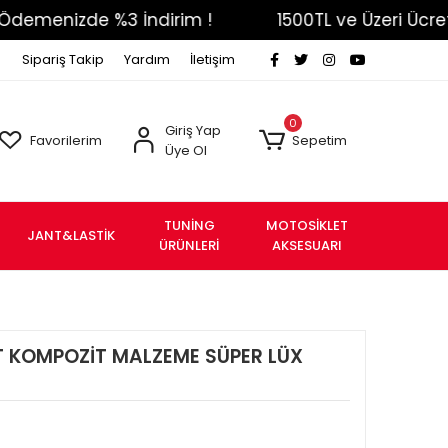
enizde %3 İndirim !
1500TL ve Üzeri Ücretsiz K
Sipariş Takip
Yardım
İletişim
0
Giriş Yap
Favorilerim
Sepetim
Üye Ol
TUNİNG
MOTOSİKLET
JANT&LASTİK
ÜRÜNLERİ
AKSESUARI
T KOMPOZİT MALZEME SÜPER LÜX