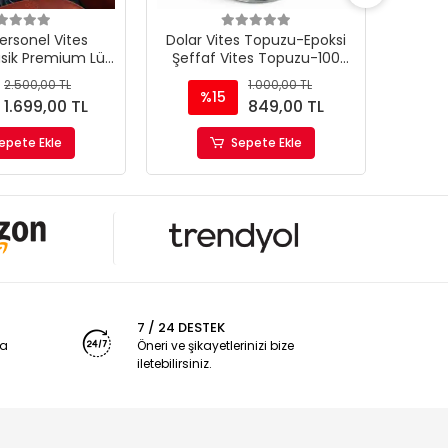
ersonel Vites
Dolar Vites Topuzu-Epoksi
Momo
sik Premium Lüx
Şeffaf Vites Topuzu-100
Renk 
es Topuzu
Dolar
Premi
2.500,00 TL
1.000,00 TL
%15
%
1.699,00 TL
849,00 TL
epete Ekle
Sepete Ekle
7 / 24 DESTEK
ya
Öneri ve şikayetlerinizi bize
iletebilirsiniz.