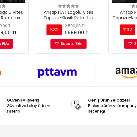
golu Vites
Ahşap FİAT Logolu Vites
Ahşap P
 Retro Lüx
Topuzu-Klasik Retro Lüx
Topuzu-Kla
puzu
Vites Topuzu
Vit
0,00 TL
2.500,00 TL
%32
%32
99,00 TL
1.699,00 TL
 Ekle
Sepete Ekle
S
Güvenli Alışveriş
Geniş Ürün Yelpazesi
Güvenli ve kolay ödeme
Binlerce ürün ve kampan
sistemi
seçeneği