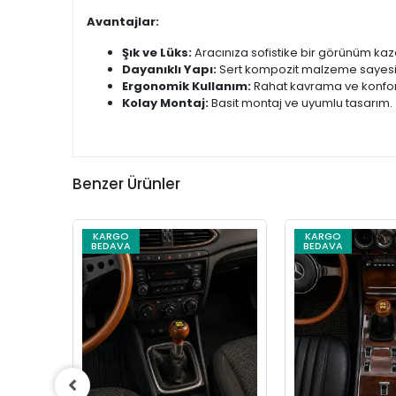
Avantajlar:
Şık ve Lüks:
Aracınıza sofistike bir görünüm kaza
Dayanıklı Yapı:
Sert kompozit malzeme sayesi
Ergonomik Kullanım:
Rahat kavrama ve konforl
Kolay Montaj:
Basit montaj ve uyumlu tasarım.
Benzer Ürünler
KARGO
KARGO
BEDAVA
BEDAVA