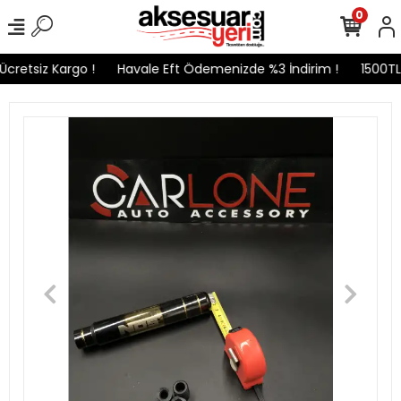
0
cretsiz Kargo !
Havale Eft Ödemenizde %3 İndirim !
1500TL v