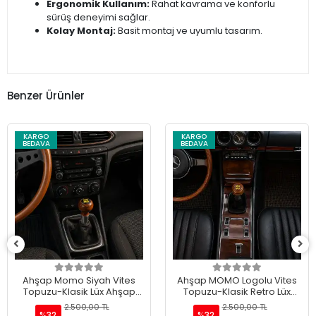
Ergonomik Kullanım:
Rahat kavrama ve konforlu
sürüş deneyimi sağlar.
Kolay Montaj:
Basit montaj ve uyumlu tasarım.
Benzer Ürünler
KARGO
KARGO
BEDAVA
BEDAVA
Ahşap Momo Siyah Vites
Ahşap MOMO Logolu Vites
Topuzu-Klasik Lüx Ahşap
Topuzu-Klasik Retro Lüx
Vites Topuzu
Vites Topuzu
2.500,00 TL
2.500,00 TL
%32
%32