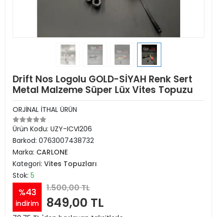
Drift Nos Logolu GOLD-SİYAH Renk Sert
Metal Malzeme Süper Lüx Vites Topuzu
ORJİNAL İTHAL ÜRÜN
Ürün Kodu:
UZY-ICVI206
Barkod:
0763007438732
Marka:
CARLONE
Kategori:
Vites Topuzları
Stok:
5
1.500,00 TL
%43
849,00 TL
indirim