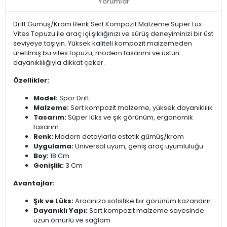
Yorumlar
Drift Gümüş/Krom Renk Sert Kompozit Malzeme Süper Lüx
Vites Topuzu ile araç içi şıklığınızı ve sürüş deneyiminizi bir üst
seviyeye taşıyın. Yüksek kaliteli kompozit malzemeden
üretilmiş bu vites topuzu, modern tasarımı ve üstün
dayanıklılığıyla dikkat çeker.
Özellikler:
Model:
Spor Drift
Malzeme:
Sert kompozit malzeme, yüksek dayanıklılık
Tasarım:
Süper lüks ve şık görünüm, ergonomik
tasarım
Renk:
Modern detaylarla estetik gümüş/krom
Uygulama:
Universal uyum, geniş araç uyumluluğu
Boy:
18 Cm
Genişlik:
3 Cm
Avantajlar:
Şık ve Lüks:
Aracınıza sofistike bir görünüm kazandırır.
Dayanıklı Yapı:
Sert kompozit malzeme sayesinde
uzun ömürlü ve sağlam.