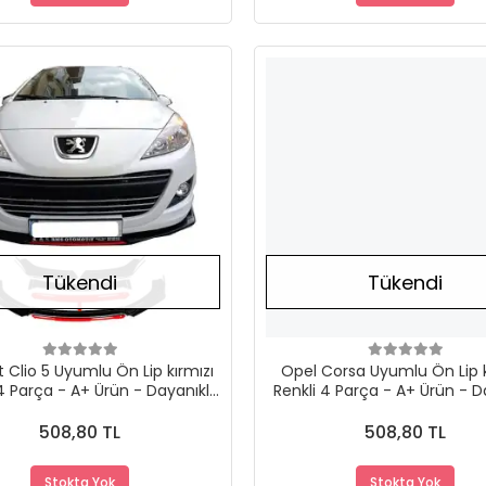
Stokta Yok
Tükendi
Tükendi
 Clio 5 Uyumlu Ön Lip kırmızı
Opel Corsa Uyumlu Ön Lip k
4 Parça - A+ Ürün - Dayanıklı
Renkli 4 Parça - A+ Ürün - D
Malzeme
Malzeme
508,80 TL
508,80 TL
Stokta Yok
Stokta Yok