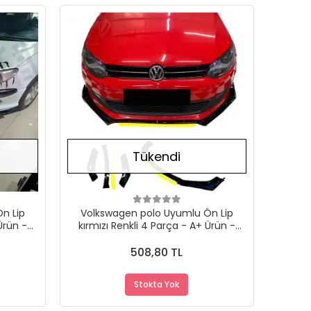
Stokta Yok
Stokta Yok
Tükendi
n Lip
Volkswagen polo Uyumlu Ön Lip
Ürün -
kırmızı Renkli 4 Parça - A+ Ürün -
Dayanıklı Malzeme
508,80 TL
Stokta Yok