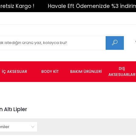
 !
Havale Eft Ödemenizde %3 İndirim !
1500
DIŞ
İÇ AKSESUAR
BODY KİT
BAKIM ÜRÜNLERİ
AKSESUARLAR
Altı Lipler