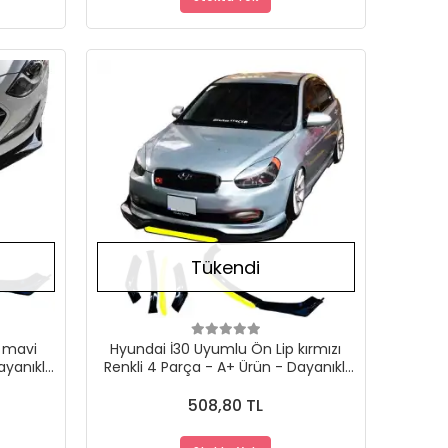
Stokta Yok
Stokta Yok
Tükendi
p mavi
Hyundai İ30 Uyumlu Ön Lip kırmızı
ayanıklı
Renkli 4 Parça - A+ Ürün - Dayanıklı
Malzeme
508,80 TL