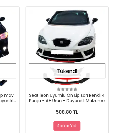
Stokta Yok
Stokta Yok
Tükendi
ip mavi
Seat leon Uyumlu Ön Lip sarı Renkli 4
ayanıklı
Parça - A+ Ürün - Dayanıklı Malzeme
508,80 TL
Stokta Yok