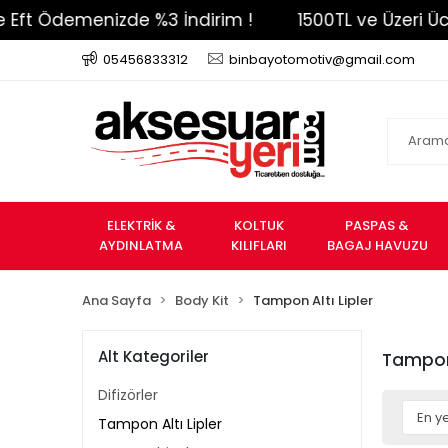
nizde %3 İndirim !
1500TL ve Üzeri Ücretsiz Kargo
05456833312
binbayotomotiv@gmail.com
ELEKTRİK &
KOLTUK
PASPAS &
AYDINLATMA
KILIFLARI
BAGAJ HAVUZU
Ana Sayfa
Body Kit
Tampon Altı Lipler
Alt Kategoriler
Tampon 
Difizörler
Tampon Altı Lipler