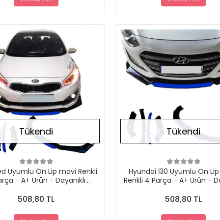
Stokta Yok
Tükendi
Tükendi
ed Uyumlu Ön Lip mavi Renkli
Hyundai İ30 Uyumlu Ön Li
arça - A+ Ürün - Dayanıklı
Renkli 4 Parça - A+ Ürün - D
Malzeme
Malzeme
508,80 TL
508,80 TL