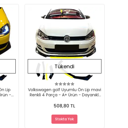
Stokta Yok
Stokta Yok
Tükendi
Ön Lip
Volkswagen golf Uyumlu Ön Lip mavi
Ürün -
Renkli 4 Parça - A+ Ürün - Dayanıklı
Malzeme
508,80 TL
Stokta Yok