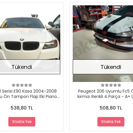
Stokta Yok
Tükendi
Tükendi
 Serisi E90 Kasa 2004-2008
Peugeot 206 Uyumlu Fc5 Ö
u Ön Tampon Flap Eki Piano
kırmızı Renkli 4 Parça - A+ 
lack Dayanıklı Malzeme
Dayanıklı Malzeme
538,80 TL
508,80 TL
Stokta Yok
Stokta Yok