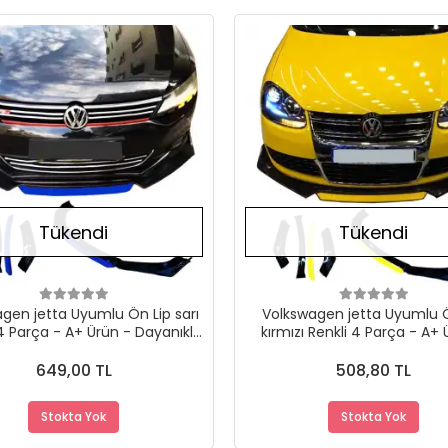
Stokta Yok
Tükendi
Tükendi
gen jetta Uyumlu Ön Lip sarı
Volkswagen jetta Uyumlu 
4 Parça - A+ Ürün - Dayanıklı
kırmızı Renkli 4 Parça - A+ 
Malzeme
Dayanıklı Malzeme
649,00 TL
508,80 TL
Stokta Yok
Stokta Yok