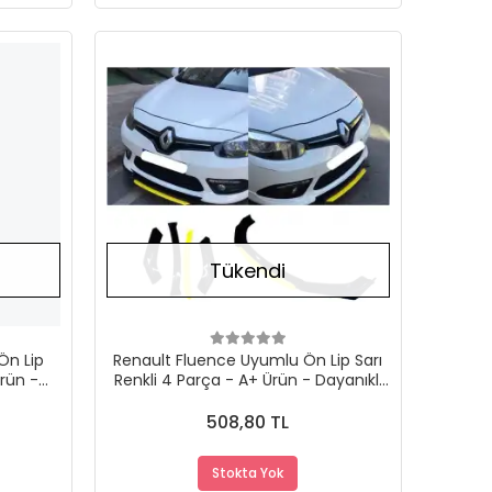
Stokta Yok
Stokta Yok
Tükendi
Ön Lip
Renault Fluence Uyumlu Ön Lip Sarı
rün -
Renkli 4 Parça - A+ Ürün - Dayanıklı
Malzeme
508,80 TL
Stokta Yok