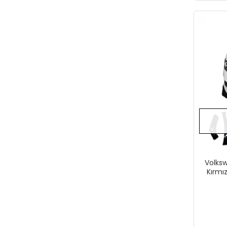
Volks
Kırmı