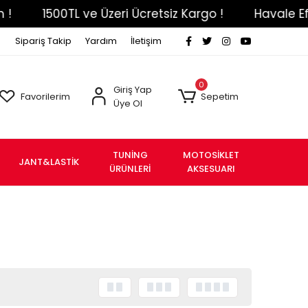
TL ve Üzeri Ücretsiz Kargo !
Havale Eft Ödemeniz
Sipariş Takip
Yardım
İletişim
0
Giriş Yap
Favorilerim
Sepetim
Üye Ol
TUNİNG
MOTOSİKLET
JANT&LASTİK
ÜRÜNLERİ
AKSESUARI