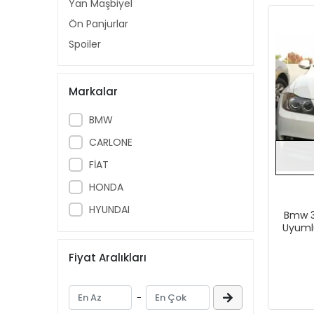
Yan Maşbiyel
Ön Panjurlar
Spoiler
Markalar
BMW
CARLONE
FİAT
HONDA
HYUNDAI
Bmw 3
Uyuml
B
Fiyat Aralıkları
-