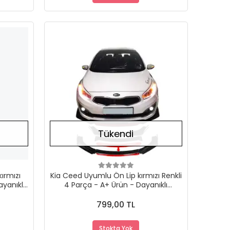
Stokta Yok
Stokta Yok
Tükendi
ırmızı
Kia Ceed Uyumlu Ön Lip kırmızı Renkli
ayanıklı
4 Parça - A+ Ürün - Dayanıklı
Malzeme
799,00 TL
Stokta Yok