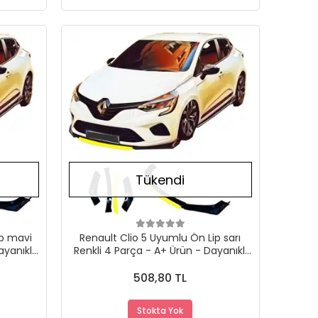
Stokta Yok
Stokta Yok
Tükendi
ip mavi
Renault Clio 5 Uyumlu Ön Lip sarı
ayanıklı
Renkli 4 Parça - A+ Ürün - Dayanıklı
Malzeme
508,80 TL
Stokta Yok