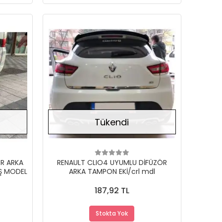
Stokta Yok
Stokta Yok
Tükendi
ÖR ARKA
RENAULT CLIO4 UYUMLU DİFÜZÖR
IŞ MODEL
ARKA TAMPON EKİ/crl mdl
187,92 TL
Stokta Yok