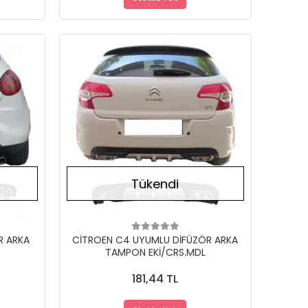
Stokta Yok
Stokta Yok
Tükendi
R ARKA
CİTROEN C4 UYUMLU DİFÜZÖR ARKA
TAMPON EKİ/CRS.MDL
181,44 TL