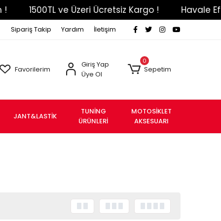
L ve Üzeri Ücretsiz Kargo !
Havale Eft Ödemenizd
Sipariş Takip
Yardım
İletişim
0
Giriş Yap
Favorilerim
Sepetim
Üye Ol
TUNİNG
MOTOSİKLET
JANT&LASTİK
ÜRÜNLERİ
AKSESUARI