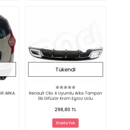
Stokta Yok
Stokta Yok
Tükendi
ÖR ARKA
Renault Clio 4 Uyumlu Arka Tampon
L
Eki Difüzör Krom Egzoz Uclu
298,80 TL
Stokta Yok