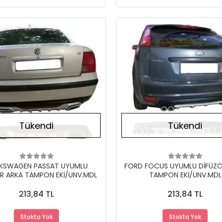
Stokta Yok
Tükendi
Tükendi
KSWAGEN PASSAT UYUMLU
FORD FOCUS UYUMLU DİFÜZÖ
R ARKA TAMPON EKİ/UNV.MDL
TAMPON EKİ/UNV.MDL
213,84 TL
213,84 TL
Stokta Yok
Stokta Yok