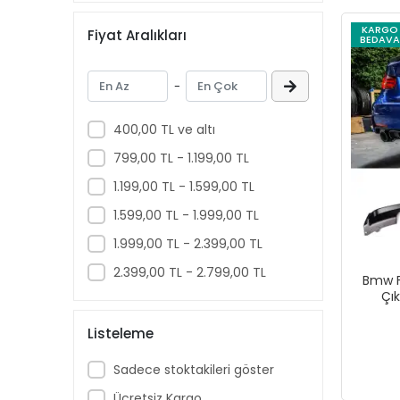
MERCEDES
KARGO
Fiyat Aralıkları
OPEL
BEDAVA
PEUGEOT
-
RENAULT
SKODA
400,00 TL ve altı
TOYOTA
799,00 TL - 1.199,00 TL
VOLKSWAGEN
1.199,00 TL - 1.599,00 TL
1.599,00 TL - 1.999,00 TL
1.999,00 TL - 2.399,00 TL
2.399,00 TL - 2.799,00 TL
Bmw F
Çık
Listeleme
Sadece stoktakileri göster
Ücretsiz Kargo