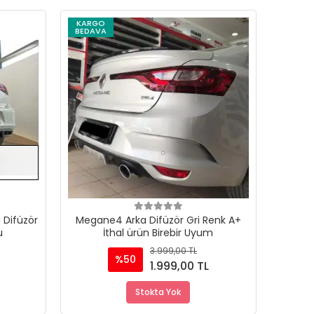
KARGO
BEDAVA
Stokta Yok
Stokta Yok
 Difüzör
Megane4 Arka Difüzör Gri Renk A+
u
İthal ürün Birebir Uyum
3.999,00 TL
%50
1.999,00 TL
Stokta Yok