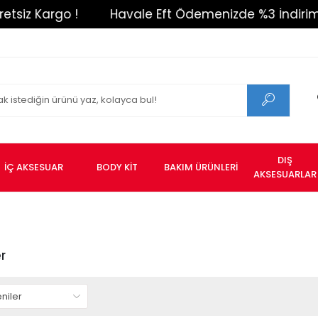
!
Havale Eft Ödemenizde %3 İndirim !
1500T
DIŞ
İÇ AKSESUAR
BODY KİT
BAKIM ÜRÜNLERİ
AKSESUARLAR
er