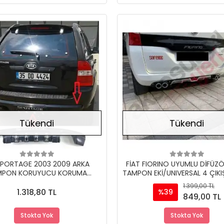
Stokta Yok
Tükendi
Tükendi
SPORTAGE 2003 2009 ARKA
FİAT FIORINO UYUMLU DİFÜZ
MPON KORUYUCU KORUMA
TAMPON EKİ/UNIVERSAL 4 ÇIK
DİFÜZÖR
1.399,00 TL
1.318,80 TL
%39
849,00 TL
Stokta Yok
Stokta Yok