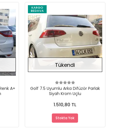
KARGO
BEDAVA
Stokta Yok
Stokta Yok
Tükendi
 Renk A+
Golf 7.5 Uyumlu Arka Difüzör Parlak
m
Siyah Krom Uçlu
1.510,80 TL
Stokta Yok