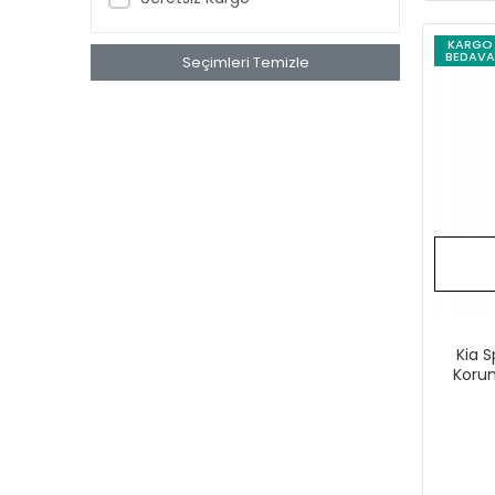
KARGO
BEDAVA
Seçimleri Temizle
Kia 
Koru