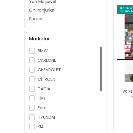
Yan Maşbiyel
KARGO
Ön Panjurlar
BEDAVA
Spoiler
Markalar
BMW
CARLONE
CHEVROLET
CİTROEN
DACİA
Volks
FİAT
Ford
HYUNDAI
KİA