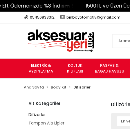
izde %3 İndirim !
1500TL ve Üzeri Ücretsiz Kargo 
05456833312
binbayotomotiv@gmail.com
ELEKTRİK &
KOLTUK
PASPAS &
AYDINLATMA
KILIFLARI
BAGAJ HAVUZU
Ana Sayfa
Body Kit
Difizörler
Alt Kategoriler
Difizörl
Difizörler
Tampon Altı Lipler