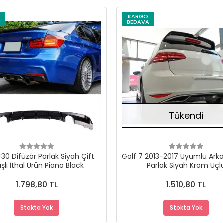
KARGO
BEDAVA
Stokta Yok
Tükendi
30 Difüzör Parlak Siyah Çift
Golf 7 2013-2017 Uyumlu Arka
ışlı İthal Ürün Piano Black
Parlak Siyah Krom Uçl
1.798,80 TL
1.510,80 TL
Stokta Yok
Stokta Yok