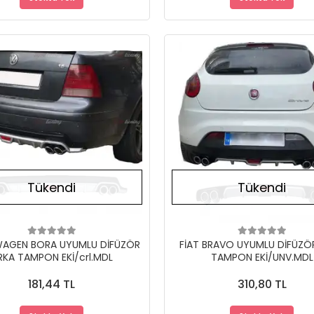
Stokta Yok
Tükendi
Tükendi
AGEN BORA UYUMLU DİFÜZÖR
FİAT BRAVO UYUMLU DİFÜZÖ
RKA TAMPON EKİ/crl.MDL
TAMPON EKİ/UNV.MDL
181,44 TL
310,80 TL