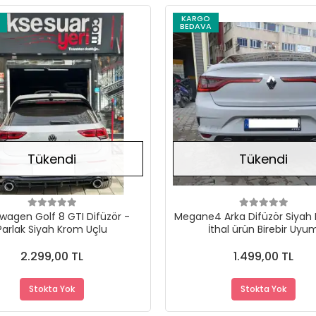
KARGO
BEDAVA
Stokta Yok
Tükendi
Tükendi
wagen Golf 8 GTI Difüzör -
Megane4 Arka Difüzör Siyah
Parlak Siyah Krom Uçlu
İthal ürün Birebir Uyu
2.299,00 TL
1.499,00 TL
Stokta Yok
Stokta Yok