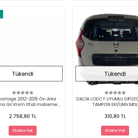
Stokta Yok
Tükendi
Tükendi
Sportage 2012-2015 Ön Arka
DACİA LODCY UYUMLU DİFÜZ
ma Gri Krom İthal malzeme
TAMPON EKİ/UNIV.MD
A+KAalite
2.758,80 TL
310,80 TL
Stokta Yok
Stokta Yok