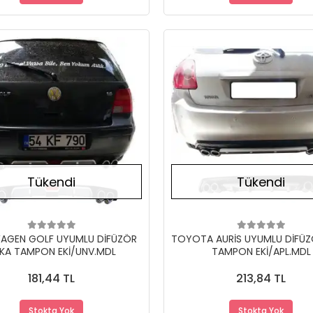
Stokta Yok
Tükendi
Tükendi
AGEN GOLF UYUMLU DİFÜZÖR
TOYOTA AURİS UYUMLU DİFÜZ
KA TAMPON EKİ/UNV.MDL
TAMPON EKİ/APL.MDL
181,44 TL
213,84 TL
Stokta Yok
Stokta Yok