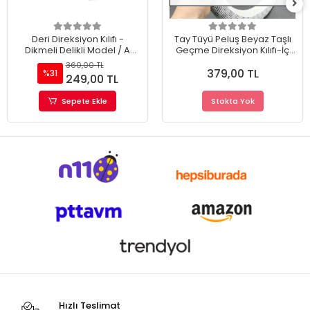
Deri Direksiyon Kılıfı -
Tay Tüyü Peluş Beyaz Taşlı
Dikmeli Delikli Model / A
Geçme Direksiyon Kılıfı-İç
Kalite Kopmayan İp /
32cm
360,00 TL
379,00 TL
Kokusuz Ürün
%31
249,00 TL
Sepete Ekle
Stokta Yok
Hızlı Teslimat