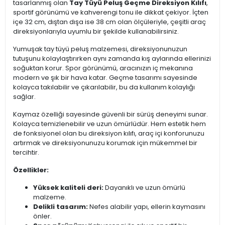
tasarlanmış olan
Tay Tüyü Peluş Geçme Direksiyon Kılıfı
,
sportif görünümü ve kahverengi tonu ile dikkat çekiyor. İçten
içe 32 cm, dıştan dışa ise 38 cm olan ölçüleriyle, çeşitli araç
direksiyonlarıyla uyumlu bir şekilde kullanabilirsiniz.
Yumuşak tay tüyü peluş malzemesi, direksiyonunuzun
tutuşunu kolaylaştırırken aynı zamanda kış aylarında ellerinizi
soğuktan korur. Spor görünümü, aracınızın iç mekanına
modern ve şık bir hava katar. Geçme tasarımı sayesinde
kolayca takılabilir ve çıkarılabilir, bu da kullanım kolaylığı
sağlar.
Kaymaz özelliği sayesinde güvenli bir sürüş deneyimi sunar.
Kolayca temizlenebilir ve uzun ömürlüdür. Hem estetik hem
de fonksiyonel olan bu direksiyon kılıfı, araç içi konforunuzu
artırmak ve direksiyonunuzu korumak için mükemmel bir
tercihtir.
Özellikler:
Yüksek kaliteli deri:
Dayanıklı ve uzun ömürlü
malzeme.
Delikli tasarım:
Nefes alabilir yapı, ellerin kaymasını
önler.