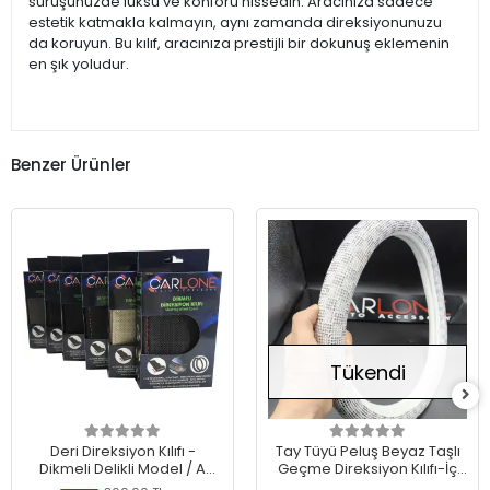
sürüşünüzde lüksü ve konforu hissedin. Aracınıza sadece
estetik katmakla kalmayın, aynı zamanda direksiyonunuzu
da koruyun. Bu kılıf, aracınıza prestijli bir dokunuş eklemenin
en şık yoludur.
Benzer Ürünler
Tükendi
Deri Direksiyon Kılıfı -
Tay Tüyü Peluş Beyaz Taşlı
Dikmeli Delikli Model / A
Geçme Direksiyon Kılıfı-İç
Kalite Kopmayan İp /
32cm