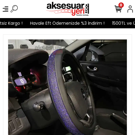
0
iz Kargo !
Havale Eft Ödemenizde %3 İndirim !
1500TL ve Üz