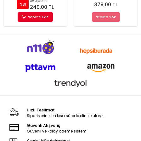
360,00 TL
379,00 TL
Kokusuz Ürün
%31
249,00 TL
Sepete Ekle
Stokta Yok
Hızlı Teslimat
Siparişleriniz en kısa sürede elinize ulaşır.
Güvenli Alışveriş
Güvenli ve kolay ödeme sistemi
Geniş Ürün Yelpazesi