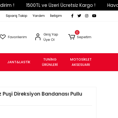
!
1500TL ve Üzeri Ücretsiz Kargo !
Havale Eft
Sipariş Takip
Yardım
İletişim
0
Giriş Yap
Favorilerim
Sepetim
Üye Ol
TUNİNG
MOTOSİKLET
JANT&LASTİK
ÜRÜNLERİ
AKSESUARI
z Puşi Direksiyon Bandanası Pullu