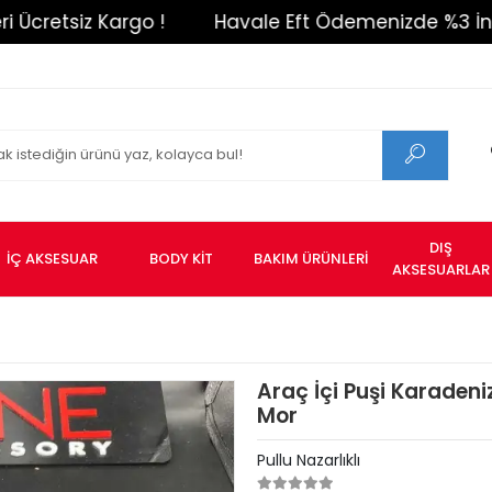
etsiz Kargo !
Havale Eft Ödemenizde %3 İndirim 
DIŞ
İÇ AKSESUAR
BODY KİT
BAKIM ÜRÜNLERİ
AKSESUARLAR
Araç İçi Puşi Karadeni
Mor
Pullu Nazarlıklı