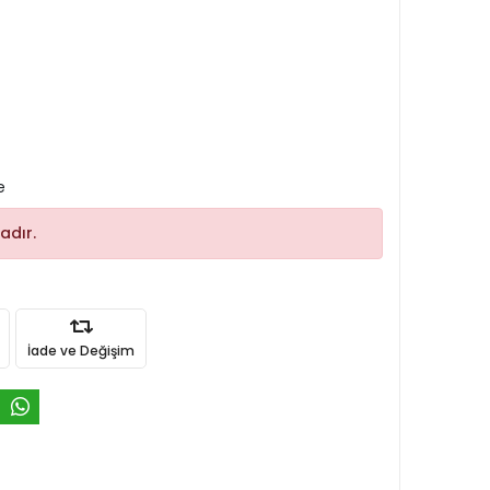
e
adır.
İade ve Değişim