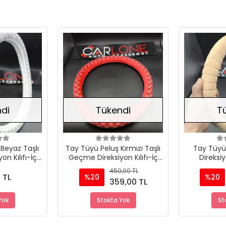
Stokta Yok
Stokta Yok
di
Tükendi
T
Beyaz Taşlı
Tay Tüyü Peluş Kırmızı Taşlı
Tay Tüyü
n Kılıfı-İç
Geçme Direksiyon Kılıfı-İç
Direksiy
m
32cm
Görünüm-
450,00 TL
 TL
%20
%20
359,00 TL
Yok
Stokta Yok
St