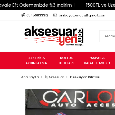
Eft Ödemenizde %3 İndirim !
1500TL ve Üzeri Ücr
05456833312
binbayotomotiv@gmail.com
ELEKTRİK &
KOLTUK
PASPAS &
AYDINLATMA
KILIFLARI
BAGAJ HAVUZU
Ana Sayfa
İç Aksesuar
Direksiyon Kılıfları