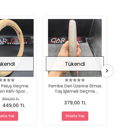
Stokta Yok
Stokta Yok
ükendi
Tükendi
 Peluş Geçme
Pembe Deri Üzerine Elmas
Tay 
on Kılıfı-Spor
Taş İşlemeli Geçme
Dir
Bej-İç 32-Dış
Direksiyon Kılıfı-Spor
Görü
559,00 TL
38cm
Görünüm-38cm
379,00 TL
449,00 TL
okta Yok
Stokta Yok