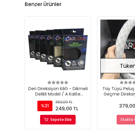
Benzer Ürünler
Tüken
Deri Direksiyon Kılıfı - Dikmeli
Tay Tüyü Peluş 
Delikli Model / A Kalite
Geçme Direksiyo
Kopmayan İp / Kokusuz
32c
360,00 TL
Ürün
379,00
%31
249,00 TL
Sepete Ekle
Stokta 