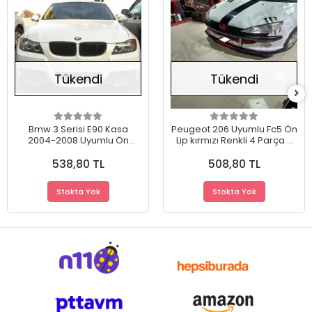
Tükendi
Tükendi
Bmw 3 Serisi E90 Kasa
Peugeot 206 Uyumlu Fc5 Ön
2004-2008 Uyumlu Ön
Lip kırmızı Renkli 4 Parça -
Tampon Flap Eki Piano
A+ Ürün - Dayanıklı
538,80 TL
508,80 TL
Black Dayanıklı Malzeme
Malzeme
Stokta Yok
Stokta Yok