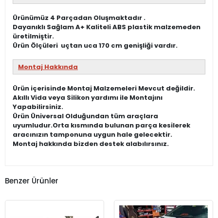
Ürünümüz 4 Parçadan Oluşmaktadır .
Dayanıklı Sağlam A+ Kaliteli ABS plastik malzemeden
üretilmiştir.
Ürün Ölçüleri uçtan uca 170 cm genişliği vardır.
Montaj Hakkında
Ürün içerisinde Montaj Malzemeleri Mevcut değildir.
Akıllı Vida veya Silikon yardımı ile Montajını
Yapabilirsiniz.
Ürün Üniversal Olduğundan tüm araçlara
uyumludur.Orta kısmında bulunan parça kesilerek
aracınızın tamponuna uygun hale gelecektir.
Montaj hakkında bizden destek alabılırsınız.
Benzer Ürünler