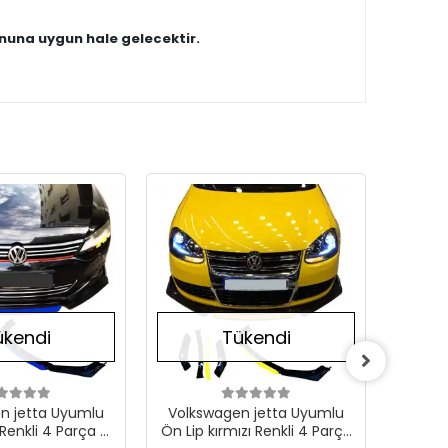
nuna uygun hale gelecektir.
Stokta Yok
Stokta Yok
ükendi
Tükendi
n jetta Uyumlu
Volkswagen jetta Uyumlu
Volksw
 Renkli 4 Parça -
Ön Lip kırmızı Renkli 4 Parça
Lip mav