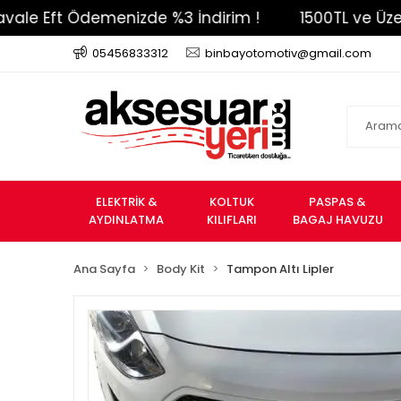
Eft Ödemenizde %3 İndirim !
1500TL ve Üzeri Ücr
05456833312
binbayotomotiv@gmail.com
ELEKTRİK &
KOLTUK
PASPAS &
AYDINLATMA
KILIFLARI
BAGAJ HAVUZU
Ana Sayfa
Body Kit
Tampon Altı Lipler