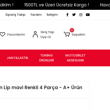
!
1500TL ve Üzeri Ücretsiz Kargo !
Havale Ef
Sipariş Takip
Yardım
İletişim
0
Giriş Yap
Favorilerim
Sepetim
Üye Ol
TUNİNG
MOTOSİKLET
JANT&LASTİK
ÜRÜNLERİ
AKSESUARI
 Lip mavi Renkli 4 Parça - A+ Ürün