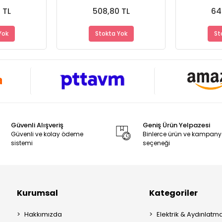
Dayanıklı
A+ Ürün - Dayanıklı
A+ Ürün
me
Malzeme
M
 TL
508,80 TL
64
Yok
Stokta Yok
St
Güvenli Alışveriş
Geniş Ürün Yelpazesi
Güvenli ve kolay ödeme
Binlerce ürün ve kampan
sistemi
seçeneği
Kurumsal
Kategoriler
Hakkımızda
Elektrik & Aydınlatm