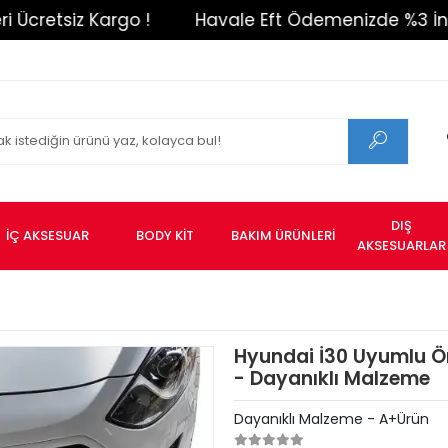
etsiz Kargo !
Havale Eft Ödemenizde %3 İndirim 
DIŞ
İÇ AKSESUAR
BODY KİT
BAKIM ÜRÜNLERİ
AKSESUARLAR
Hyundai İ30 Uyumlu Ön
- Dayanıklı Malzeme
Dayanıklı Malzeme - A+Ürün