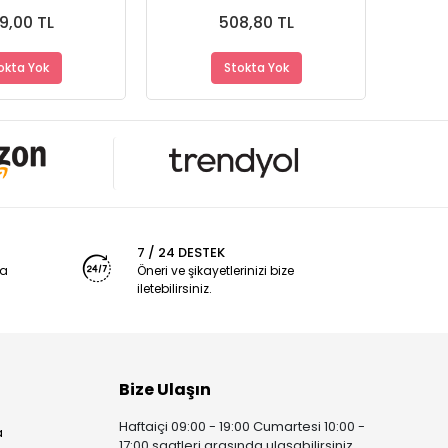
 - Dayanıklı
- A+ Ürün - Dayanıklı
Ürün 
alzeme
Malzeme
9,00 TL
508,80 TL
okta Yok
Stokta Yok
7 / 24 DESTEK
ya
Öneri ve şikayetlerinizi bize
iletebilirsiniz.
Bize Ulaşın
Haftaiçi 09:00 - 19:00 Cumartesi 10:00 -
a
17:00 saatleri arasında ulaşabilirsiniz.