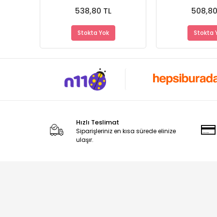
Tampon Flap Eki Piano Black
- A+ Ürün - 
Dayanıklı Malzeme
Malze
538,80 TL
508,80
Stokta Yok
Stokta 
Hızlı Teslimat
Siparişleriniz en kısa sürede elinize
ulaşır.