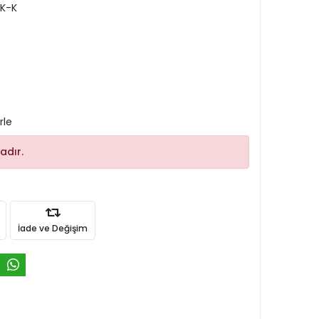
K-K
rle
adır.
İade ve Değişim