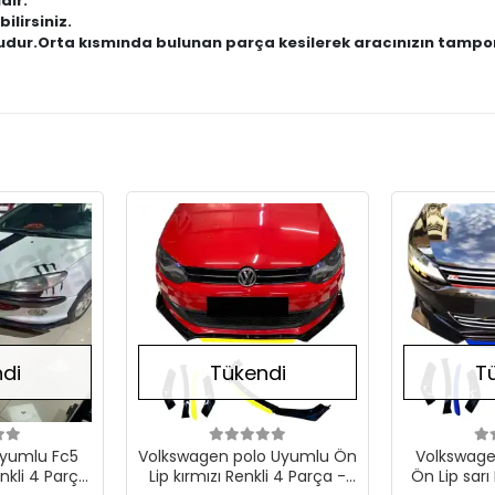
dir.
ilirsiniz.
dur.Orta kısmında bulunan parça kesilerek aracınızın tampo
Stokta Yok
Stokta Yok
di
Tükendi
T
yumlu Fc5
Volkswagen polo Uyumlu Ön
Volkswage
enkli 4 Parça
Lip kırmızı Renkli 4 Parça -
Ön Lip sarı