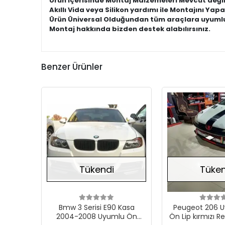
Ürün içerisinde Montaj Malzemeleri Mevcut değil
Akıllı Vida veya Silikon yardımı ile Montajını Yapab
Ürün Üniversal Olduğundan tüm araçlara uyumlu
Montaj hakkında bizden destek alabılırsınız.
Benzer Ürünler
Stokta Yok
Tükendi
Tüken
Bmw 3 Serisi E90 Kasa
Peugeot 206 U
2004-2008 Uyumlu Ön
Ön Lip kırmızı R