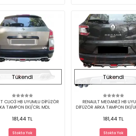
Stokta Yok
Tükendi
Tükendi
LT CLIO3 HB UYUMLU DİFÜZÖR
RENAULT MEGANE3 HB UY
KA TAMPON EKİ/CRL MDL
DİFÜZÖR ARKA TAMPON EKİ/U
181,44 TL
181,44 TL
Stokta Yok
Stokta Yok