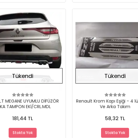
Stokta Yok
Tükendi
Tükendi
GANE UYUMLU DİFÜZÖR
Renault Krom Kapı Eşiği - 4 l
KA TAMPON EKİ/CRL.MDL
Ve Arka Takım
181,44 TL
58,32 TL
Stokta Yok
Stokta Yok