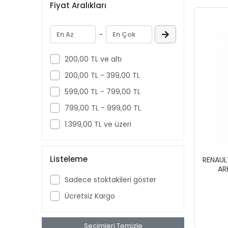
Fiyat Aralıkları
HYUNDAI
KİA
-
MAZDA
MERCEDES
200,00 TL ve altı
MİTSUBİSHİ
200,00 TL - 399,00 TL
NİSSAN
599,00 TL - 799,00 TL
OPEL
799,00 TL - 999,00 TL
PEUGEOT
1.399,00 TL ve üzeri
RENAULT
SEAT
Listeleme
RENAUL
AR
SKODA
Sadece stoktakileri göster
Space
Ücretsiz Kargo
TOFAŞ
TOYOTA
Seçimleri Temizle