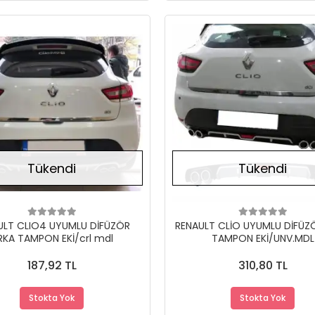
Stokta Yok
Tükendi
Tükendi
ULT CLIO4 UYUMLU DİFÜZÖR
RENAULT CLİO UYUMLU DİFÜZ
RKA TAMPON EKİ/crl mdl
TAMPON EKİ/UNV.MDL
187,92 TL
310,80 TL
Stokta Yok
Stokta Yok