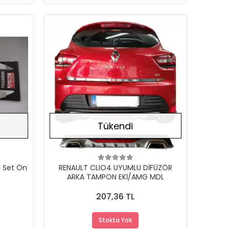
Stokta Yok
Stokta Yok
Tükendi
ü Set Ön
RENAULT CLIO4 UYUMLU DİFÜZÖR
ARKA TAMPON EKİ/AMG MDL
207,36 TL
Stokta Yok