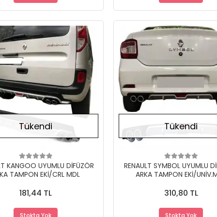
Stokta Yok
Tükendi
Tükendi
LT KANGOO UYUMLU DİFÜZÖR
RENAULT SYMBOL UYUMLU D
KA TAMPON EKİ/CRL MDL
ARKA TAMPON EKİ/UNİV.
181,44 TL
310,80 TL
Stokta Yok
Stokta Yok