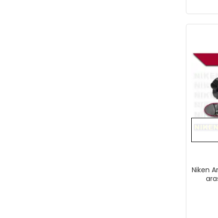
Niken A
ara