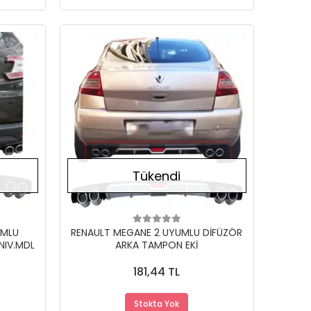
Stokta Yok
Stokta Yok
Tükendi
UMLU
RENAULT MEGANE 2 UYUMLU DİFÜZÖR
NIV.MDL
ARKA TAMPON EKİ
181,44 TL
Stokta Yok