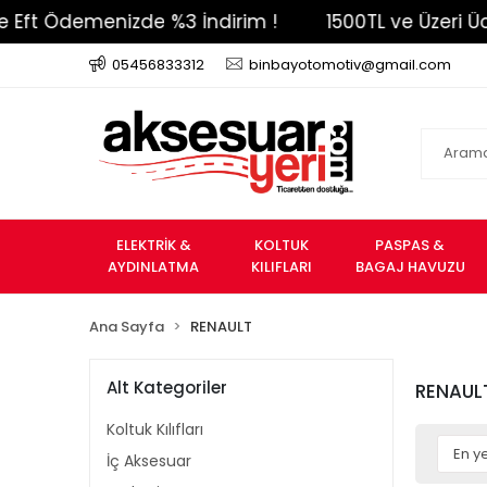
enizde %3 İndirim !
1500TL ve Üzeri Ücretsiz Karg
05456833312
binbayotomotiv@gmail.com
ELEKTRİK &
KOLTUK
PASPAS &
AYDINLATMA
KILIFLARI
BAGAJ HAVUZU
Ana Sayfa
RENAULT
Alt Kategoriler
RENAUL
Koltuk Kılıfları
İç Aksesuar