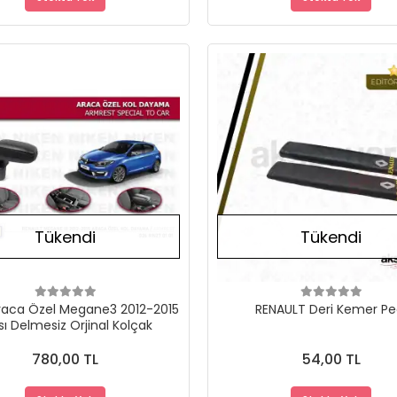
Stokta Yok
Tükendi
Tükendi
raca Özel Megane3 2012-2015
RENAULT Deri 
sı Delmesiz Orjinal Kolçak
780,00 TL
54,00 TL