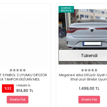
KARGO
BEDAVA
Stokta Yok
Tükendi
T SYMBOL 2 UYUMLU DİFÜZÖR
Megane4 Arka Difüzör Siyah
KA TAMPON EKİ/UNİV.MDL
İthal ürün Birebir Uyu
1.198,80 TL
1.499,00 TL
%32
814,80 TL
Stokta Yok
Stokta Yok