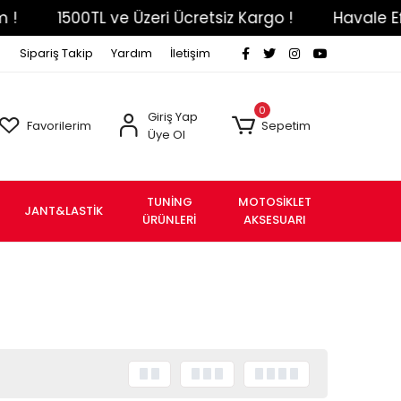
0TL ve Üzeri Ücretsiz Kargo !
Havale Eft Ödemeni
Sipariş Takip
Yardım
İletişim
0
Giriş Yap
Favorilerim
Sepetim
Üye Ol
TUNİNG
MOTOSİKLET
JANT&LASTİK
ÜRÜNLERİ
AKSESUARI