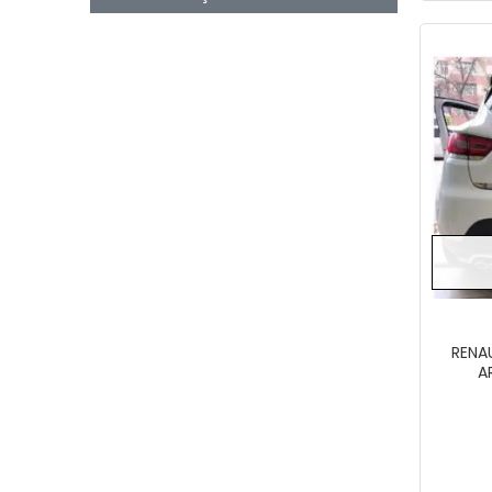
VOLKSWAGEN
VOLVO
WEHHLER
RENA
A