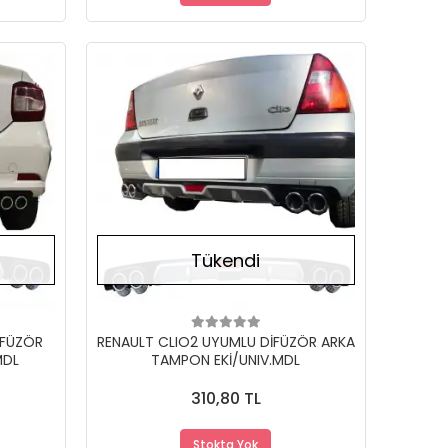
Stokta Yok
Stokta Yok
Tükendi
İFÜZÖR
RENAULT CLIO2 UYUMLU DİFÜZÖR ARKA
MDL
TAMPON EKİ/UNIV.MDL
310,80 TL
Stokta Yok