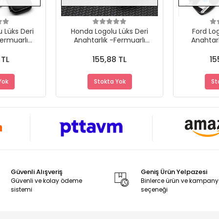
 Lüks Deri
Honda Logolu Lüks Deri
Ford Log
Fermuarlı
Anahtarlık -Fermuarlı
Anahtarl
ni Tasarım
Çantalı Şık Yeni Tasarım
Çantalı Ş
 TL
155,88 TL
15
Yok
Stokta Yok
St
Güvenli Alışveriş
Geniş Ürün Yelpazesi
Güvenli ve kolay ödeme
Binlerce ürün ve kampan
sistemi
seçeneği