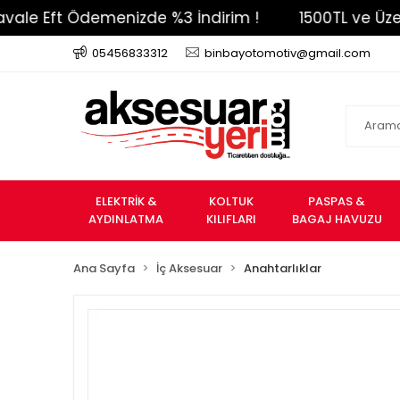
Eft Ödemenizde %3 İndirim !
1500TL ve Üzeri Ücr
05456833312
binbayotomotiv@gmail.com
ELEKTRİK &
KOLTUK
PASPAS &
AYDINLATMA
KILIFLARI
BAGAJ HAVUZU
Ana Sayfa
İç Aksesuar
Anahtarlıklar