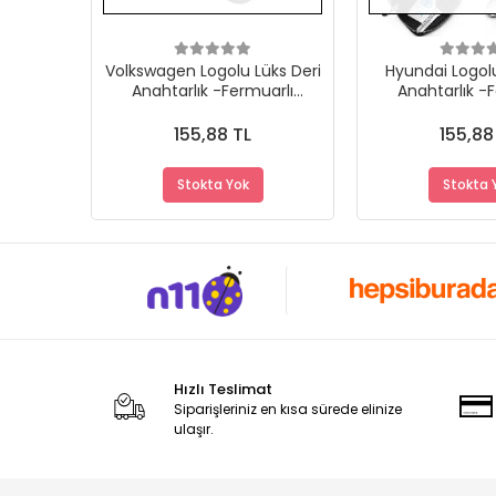
Volkswagen Logolu Lüks Deri
Hyundai Logolu
Anahtarlık -Fermuarlı
Anahtarlık -
Çantalı Şık Yeni Tasarım
Çantalı Şık Ye
155,88 TL
155,88
Stokta Yok
Stokta 
Hızlı Teslimat
Siparişleriniz en kısa sürede elinize
ulaşır.