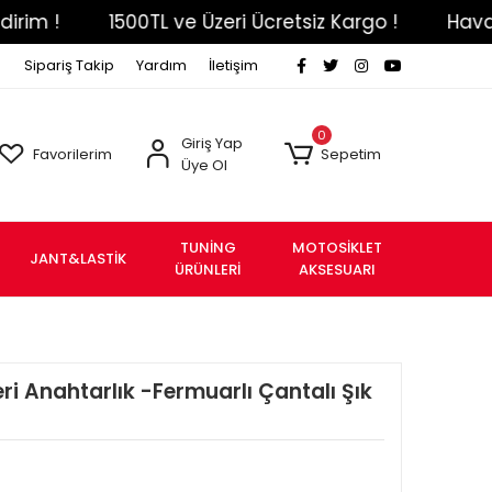
!
1500TL ve Üzeri Ücretsiz Kargo !
Havale Ef
Sipariş Takip
Yardım
İletişim
0
Giriş Yap
Favorilerim
Sepetim
Üye Ol
TUNİNG
MOTOSİKLET
JANT&LASTİK
ÜRÜNLERİ
AKSESUARI
ri Anahtarlık -Fermuarlı Çantalı Şık