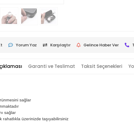
Et
Yorum Yaz
Karşılaştır
Gelince Haber Ver
çıklaması
Garanti ve Teslimat
Taksit Seçenekleri
Yo
örünmesini sağlar
unmaktadır
ı sağlar
rahatlıkla üzerinizde taşıyabilirsiniz