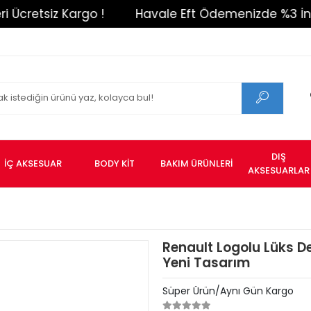
etsiz Kargo !
Havale Eft Ödemenizde %3 İndirim 
DIŞ
İÇ AKSESUAR
BODY KİT
BAKIM ÜRÜNLERİ
AKSESUARLAR
Renault Logolu Lüks De
Yeni Tasarım
Süper Ürün/Aynı Gün Kargo