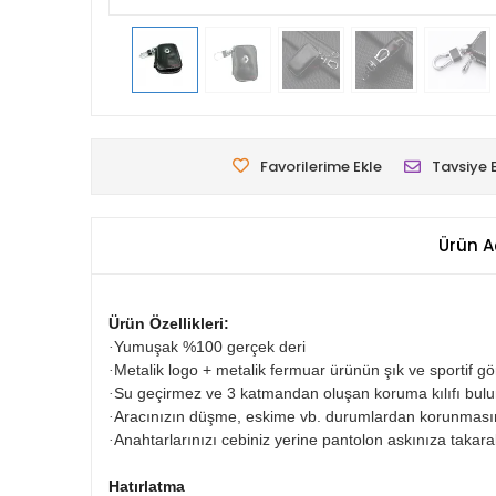
Favorilerime Ekle
Tavsiye 
Ürün A
Ürün Özellikleri:
Yumuşak %100 gerçek deri
·
Metalik logo + metalik fermuar ürünün şık ve sportif g
·
Su geçirmez ve 3 katmandan oluşan koruma kılıfı bul
·
Aracınızın düşme, eskime vb. durumlardan korunmasın
·
Anahtarlarınızı cebiniz yerine pantolon askınıza takarak 
·
Hatırlatma