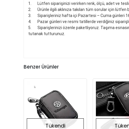
1.
Lütfen siparişinizi verirken renk, ölçü, adet ve tesli
2.
Ürünle ilgili aklınıza takılan tüm sorular için lütfen 
3.
Siparişleriniz hafta içi Pazartesi – Cuma günleri 1
4.
Pazar günleri ve resmi tatillerde verdiğiniz siparişle
5.
Siparişlerinizi özenle paketliyoruz. Taşıma esnasın
tutanak tutturunuz.
Benzer Ürünler
Stokta Yok
Tükendi
Tüken