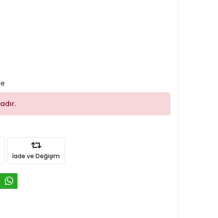
le
adır.
İade ve Değişim