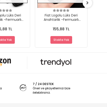
olu Lüks Deri
Fiat Logolu Lüks Deri
Bmw
ık -Fermuarlı
Anahtarlık -Fermuarlı
Ana
ık Yeni Tasarım
Çantalı Şık Yeni Tasarım
Çanta
5,88 TL
155,88 TL
okta Yok
Stokta Yok
7 / 24 DESTEK
ya
Öneri ve şikayetlerinizi bize
iletebilirsiniz.