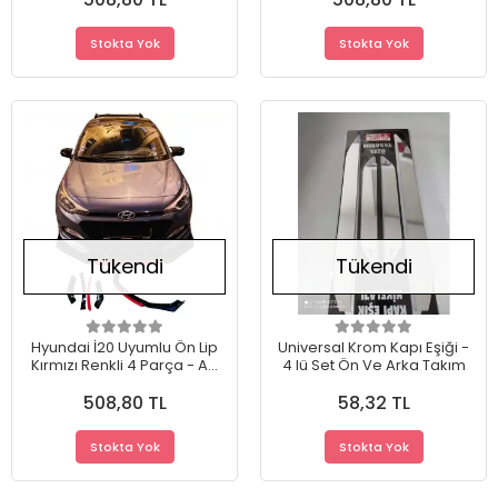
Stokta Yok
Stokta Yok
Tükendi
Tükendi
Hyundai İ20 Uyumlu Ön Lip
Universal Krom Kapı Eşiği -
Kırmızı Renkli 4 Parça - A+
4 lü Set Ön Ve Arka Takım
Ürün - Dayanıklı Malzeme
508,80 TL
58,32 TL
Stokta Yok
Stokta Yok