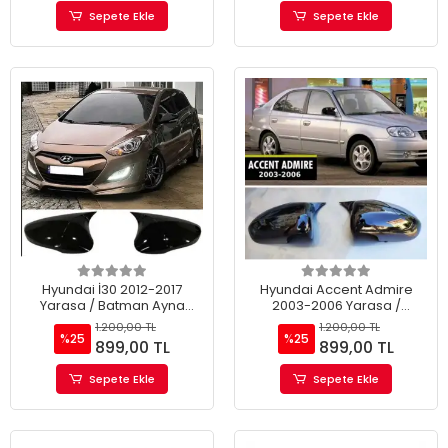
Sepete Ekle
Sepete Ekle
Hyundai İ30 2012-2017
Hyundai Accent Admire
Yarasa / Batman Ayna
2003-2006 Yarasa /
Kapağı
Batman Ayna Kapağı
1.200,00 TL
1.200,00 TL
%25
%25
899,00 TL
899,00 TL
Sepete Ekle
Sepete Ekle