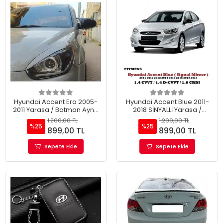
Hyundai Accent Era 2005-
Hyundai Accent Blue 2011-
2011 Yarasa / Batman Ayna
2018 SİNYALLİ Yarasa /
Kapağı
Batman Ayna Kapağı
1.200,00 TL
1.200,00 TL
%25
%25
899,00 TL
899,00 TL
Sepete Ekle
Sepete Ekle