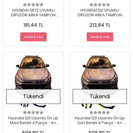
HYUNDAİ GETZ UYUMLU
HYUNDAİ İ20 UYUMLU
DİFÜZÖR ARKA TAMPON
DİFÜZÖR ARKA TAMPON
EKİ/CRL.MDL
EKİ/APL.MDL
181,44 TL
213,84 TL
Stokta Yok
Stokta Yok
Tükendi
Tükendi
Hyundai İ20 Uyumlu Ön Lip
Hyundai İ20 Uyumlu Ön Lip
Mavi Renkli 4 Parça - A+
Sarı Renkli 4 Parça - A+
Ürün - Dayanıklı Malzeme
Ürün - Dayanıklı Malzeme
508,80 TL
508,80 TL