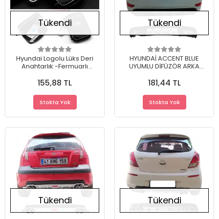
Tükendi
Tükendi
Hyundai Logolu Lüks Deri
HYUNDAİ ACCENT BLUE
Anahtarlık -Fermuarlı
UYUMLU DİFÜZÖR ARKA
Çantalı Şık Yeni Tasarım
TAMPON EKİ/CRS.MDL
155,88 TL
181,44 TL
Stokta Yok
Stokta Yok
Tükendi
Tükendi