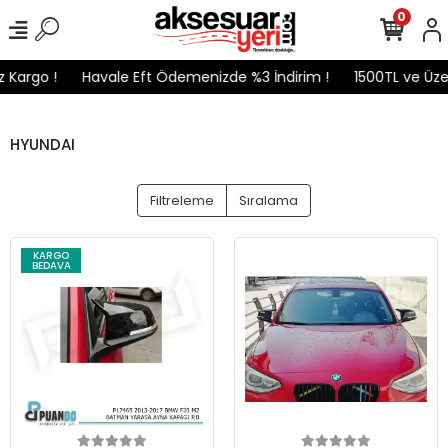
0
argo !
Havale Eft Ödemenizde %3 İndirim !
1500TL ve Üzeri 
HYUNDAI
Filtreleme
Sıralama
KARGO
BEDAVA