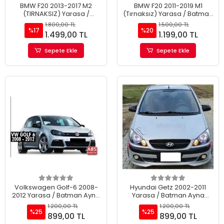
BMW F20 2013-2017 M2
BMW F20 2011-2019 M1
(TIRNAKSIZ) Yarasa /
(Tırnaksız) Yarasa / Batman
Batman Ayna Kapağı
Ayna Kapağı
1.800,00 TL
1.500,00 TL
%17
%20
1.499,00 TL
1.199,00 TL
Sepete Ekle
Sepete Ekle
Volkswagen Golf-6 2008-
Hyundai Getz 2002-2011
2012 Yarasa / Batman Ayna
Yarasa / Batman Ayna
Kapağı
Kapağı
1.200,00 TL
1.200,00 TL
%25
%25
899,00 TL
899,00 TL