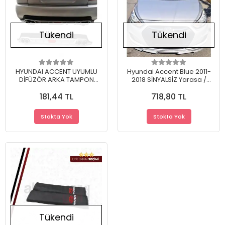
Tükendi
Tükendi
HYUNDAI ACCENT UYUMLU
Hyundai Accent Blue 2011-
DİFÜZÖR ARKA TAMPON
2018 SİNYALSİZ Yarasa /
EKİ/CRL MDL
Batman Ayna Kapağı
181,44 TL
718,80 TL
Stokta Yok
Stokta Yok
Tükendi