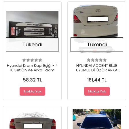
Tükendi
Tükendi
Hyundai Krom Kapı Eşiği - 4
HYUNDAI ACCENT BLUE
lü Set Ön Ve Arka Takım
UYUMLU DİFÜZÖR ARKA
TAMPON EKİ/CRL MDL
58,32 TL
181,44 TL
Stokta Yok
Stokta Yok