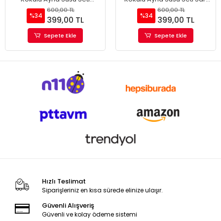
Kahverengi
Renk
600,00 TL
600,00 TL
%34
%34
399,00 TL
399,00 TL
Sepete Ekle
Sepete Ekle
Hızlı Teslimat
Siparişleriniz en kısa sürede elinize ulaşır.
Güvenli Alışveriş
Güvenli ve kolay ödeme sistemi