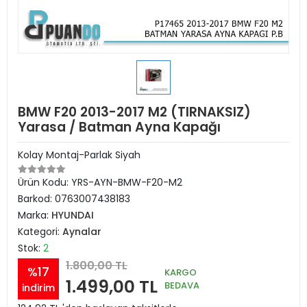
BMW F20 2013-2017 M2 (TIRNAKSIZ)
Yarasa / Batman Ayna Kapağı
Kolay Montaj-Parlak Siyah
Ürün Kodu:
YRS-AYN-BMW-F20-M2
Barkod:
0763007438183
Marka:
HYUNDAI
Kategori:
Aynalar
Stok:
2
1.800,00 TL
%17
KARGO
1.499,00 TL
BEDAVA
indirim