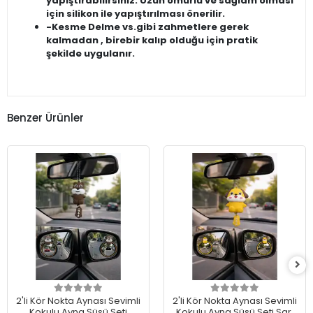
yapıştırabilirsiniz. Uzun ömürlü ve sağlam olması
için silikon ile yapıştırılması önerilir.
-Kesme Delme vs.gibi zahmetlere gerek
kalmadan , birebir kalıp olduğu için pratik
şekilde uygulanır.
Benzer Ürünler
2'li Kör Nokta Aynası Sevimli
2'li Kör Nokta Aynası Sevimli
Kokulu Ayna Süsü Seti
Kokulu Ayna Süsü Seti Sarı