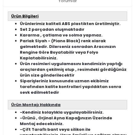
Yorumlar
Ürün Bilgileri
Ürünlerimiz kaliteli ABS plastikten üretilmiştir.
Set 2 parçadan oluşmaktadır
Kararma , çatlama ve solma yapmaz.
Parlak Siyah - (Piano Black) renk olarak
gelmektedir. Dilerseniz sonradan Aracınızın
Rengine Göre Boyatabilir veya Folyo
Kaplatabilirsiniz.
Ürün resimleri uygulamasını kendimizin yaptığı
araçlardan çekilmiş olup , resimdeki gördüğünüz
ürün size gönderilecektir
Siparişleriniz konusunda uzman ekibimiz
tarafından kalite kontrolleri yapıldıktan sonra
sevk edilmektedir
Ürün Montajı Hakkında
-Kendiniz kolaylıkla uygulayabilirsiniz.
-Ürünü , Orjinal Ayna Kapağınızın Üzerinde
Montaj edeceksiniz.
-Çift Taraflı bant veya silikon ile