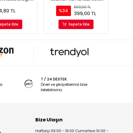
 Parti Işıkları
Duyarlı Araç İçi Ayakalti Işık
Ambiy
600,00 TL
12 Ledli
4,80 TL
%34
%
399,00 TL
epete Ekle
Sepete Ekle
7 / 24 DESTEK
ya
Öneri ve şikayetlerinizi bize
iletebilirsiniz.
Bize Ulaşın
Haftaiçi 09:00 - 19:00 Cumartesi 10:00 -
a