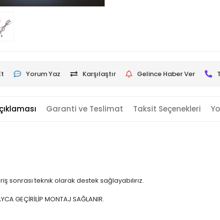
Et
Yorum Yaz
Karşılaştır
Gelince Haber Ver
çıklaması
Garanti ve Teslimat
Taksit Seçenekleri
Yo
iş sonrası teknık olarak destek sağlayabılırız.
AYCA GEÇİRİLİP MONTAJ SAĞLANIR.