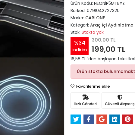
Ürün Kodu:
NEONİP5MTBYZ
Barkod:
0791042727320
Marka:
CARLONE
Kategori:
Araç İçi Aydınlatma
Stok:
Stokta yok
300,00 TL
%34
199,00 TL
indirim
16,58 TL 'den başlayan taksitler
Ürün stokta bulunmamakt
Favorilerime ekle
Hızlı Gönderi
Güvenli Alışveriş