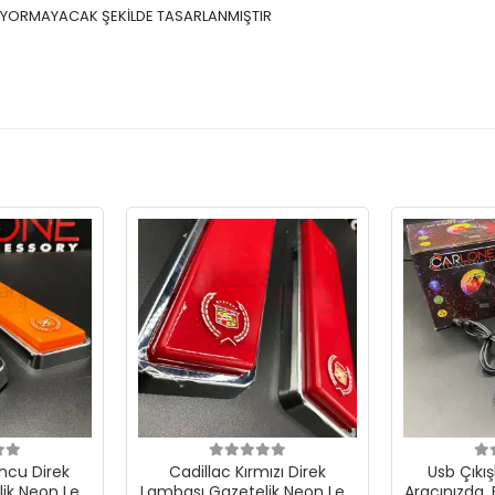
ÜNÜ YORMAYACAK ŞEKİLDE TASARLANMIŞTIR
ncu Direk
Cadillac Kırmızı Direk
Usb Çıkış
ik Neon Led
Lambası Gazetelik Neon Led
Aracınızda, 