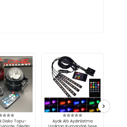
KARG
BEDAV
lı Disko Topu-
Ayak Altı Aydınlatma
Yıl
Evinizde, Dileğiniz
Uzaktan Kumandalı Sese
Pre