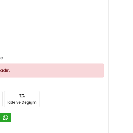
le
adır.
İade ve Değişim