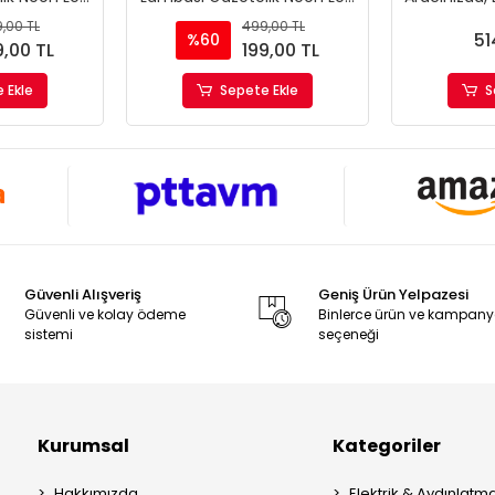
12V
Her Yerde
,00 TL
499,00 TL
51
%60
9,00 TL
199,00 TL
 Ekle
Sepete Ekle
S
Güvenli Alışveriş
Geniş Ürün Yelpazesi
Güvenli ve kolay ödeme
Binlerce ürün ve kampan
sistemi
seçeneği
Kurumsal
Kategoriler
Hakkımızda
Elektrik & Aydınlatm