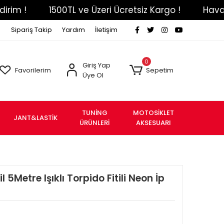
1500TL ve Üzeri Ücretsiz Kargo !
Havale Eft
Sipariş Takip
Yardım
İletişim
0
Giriş Yap
Favorilerim
Sepetim
Üye Ol
TUNİNG
MOTOSİKLET
JANT&LASTİK
ÜRÜNLERİ
AKSESUARI
 5Metre Işıklı Torpido Fitili Neon İp