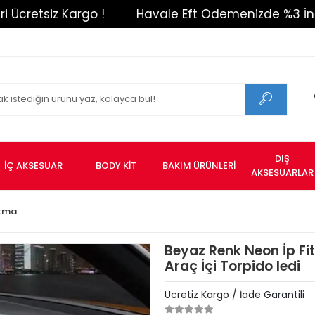
tsiz Kargo !
Havale Eft Ödemenizde %3 İndirim !
DIŞ
İÇ AKSESUAR
BODY KİT
BAKIM ÜRÜNLERİ
AKSESUARLAR
atma
Beyaz Renk Neon İp Fitil
Araç İçi Torpido ledi
Ücretiz Kargo / İade Garantili