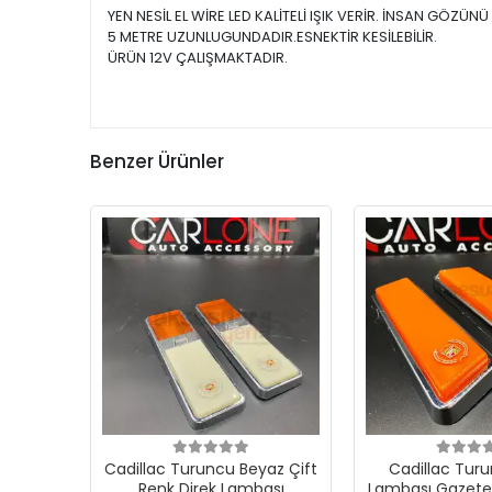
YEN NESİL EL WİRE LED KALİTELİ IŞIK VERİR. İNSAN GÖZ
5 METRE UZUNLUGUNDADIR.ESNEKTİR KESİLEBİLİR.
ÜRÜN 12V ÇALIŞMAKTADIR.
Benzer Ürünler
Cadillac Turuncu Beyaz Çift
Cadillac Turu
Renk Direk Lambası
Lambası Gazetel