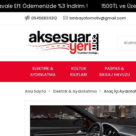
ft Ödemenizde %3 İndirim !
1500TL ve Üzeri Ücre
05456833312
binbayotomotiv@gmail.com
ELEKTRİK &
KOLTUK
PASPAS &
AYDINLATMA
KILIFLARI
BAGAJ HAVUZU
Ana Sayfa
Elektrik & Aydınlatma
Araç İçi Aydınl