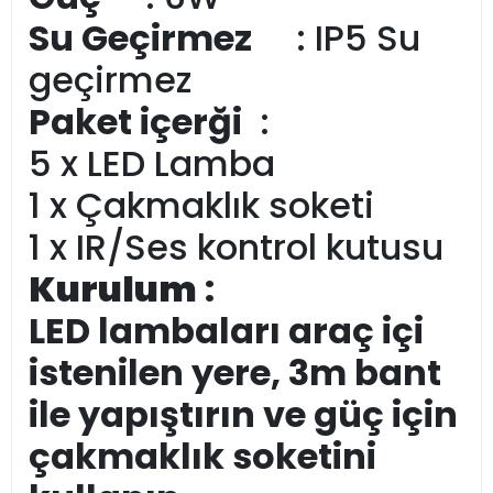
Su Geçirmez
: IP5 Su
geçirmez
Paket içerği
:
5 x LED Lamba
1 x Çakmaklık soketi
1 x IR/Ses kontrol kutusu
Kurulum
:
LED lambaları araç içi
istenilen yere, 3m bant
ile yapıştırın ve güç için
çakmaklık soketini