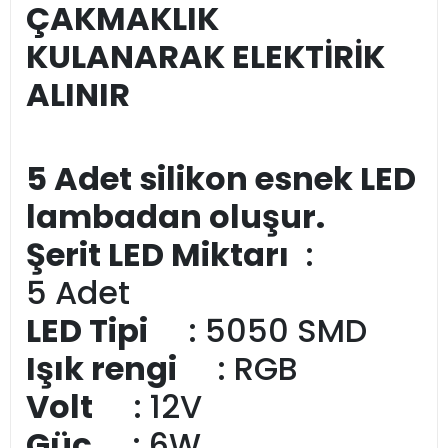
ÇAKMAKLIK
KULANARAK ELEKTİRİK
ALINIR
5 Adet silikon esnek LED
lambadan oluşur.
Şerit LED Miktarı
:
5 Adet
LED Tipi
: 5050 SMD
Işık rengi
: RGB
Volt
: 12V
Güç
: 6W