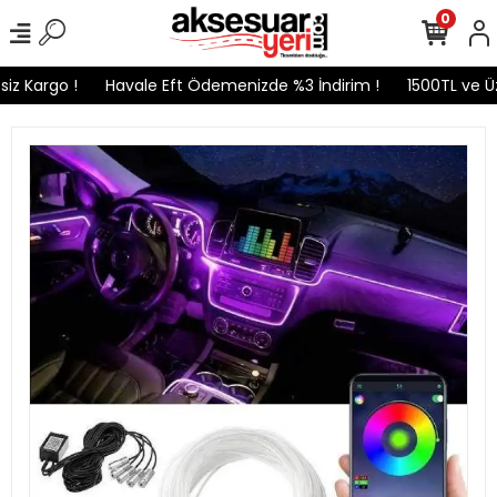
0
z Kargo !
Havale Eft Ödemenizde %3 İndirim !
1500TL ve Üze