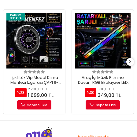
KARGO
BEDAVA
Işıklı Lüx Vip Model Klima
Araç İçi Müzik Ritmine
Menfezi Izgarası ÇAPI 9-
Duyarlı RGB Ekolayzer LED
10CM (2 ADET)
Işık Çubuğu Bataryalı (1
2.200,00 TL
500,00 TL
ADET)
%23
%30
1.699,00 TL
349,00 TL
Sepete Ekle
Sepete Ekle