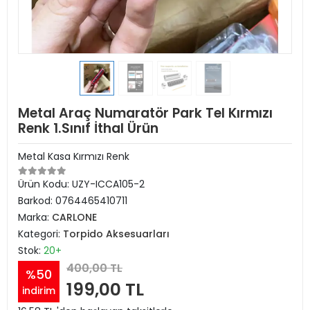
Metal Araç Numaratör Park Tel Kırmızı
Renk 1.Sınıf İthal Ürün
Metal Kasa Kırmızı Renk
Ürün Kodu:
UZY-ICCA105-2
Barkod:
0764465410711
Marka:
CARLONE
Kategori:
Torpido Aksesuarları
Stok:
20+
400,00 TL
%50
199,00 TL
indirim