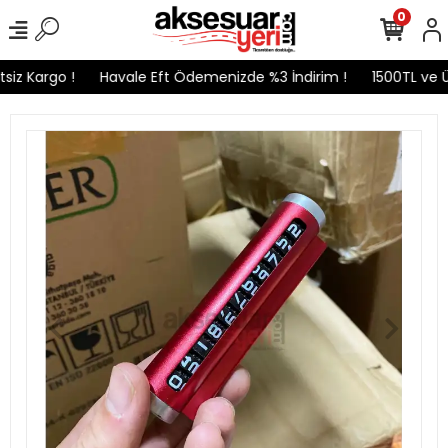
0
iz Kargo !
Havale Eft Ödemenizde %3 İndirim !
1500TL ve Üz