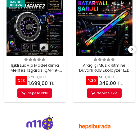
KARGO
BEDAVA
Işıklı Lüx Vip Model Klima
Araç İçi Müzik Ritmine
Menfezi Izgarası ÇAPI 9-
Duyarlı RGB Ekolayzer LED
10CM (2 ADET)
Işık Çubuğu Bataryalı (1
2.200,00 TL
500,00 TL
ADET)
%23
%30
1.699,00 TL
349,00 TL
Sepete Ekle
Sepete Ekle