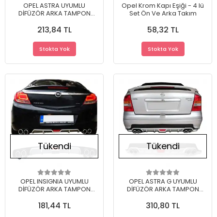
OPEL ASTRA UYUMLU
Opel Krom Kapı Eşiği - 4 lü
DİFÜZÖR ARKA TAMPON
Set Ön Ve Arka Takım
EKİ/APL.MDL
213,84 TL
58,32 TL
Stokta Yok
Stokta Yok
Tükendi
Tükendi
OPEL INSIGNIA UYUMLU
OPEL ASTRA G UYUMLU
DİFÜZÖR ARKA TAMPON
DİFÜZÖR ARKA TAMPON
EKİ/UNIV.MDL
EKİ/CRL MDL
181,44 TL
310,80 TL