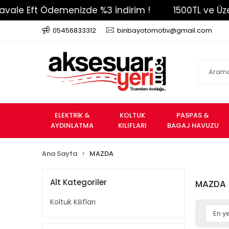
le Eft Ödemenizde %3 İndirim !
1500TL ve Üzeri 
05456833312
binbayotomotiv@gmail.com
ELEKTRİK &
KOLTUK
PASPAS &
AYDINLATMA
KILIFLARI
BAGAJ HAVUZU
Ana Sayfa
MAZDA
Alt Kategoriler
MAZDA
Koltuk Kılıfları