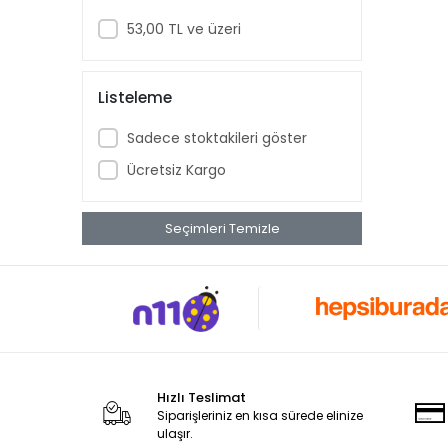
MERCEDES
53,00 TL ve üzeri
MİTSUBİSHİ
NİSSAN
Listeleme
OPEL
Sadece stoktakileri göster
PEUGEOT
Ücretsiz Kargo
RENAULT
SEAT
Seçimleri Temizle
SKODA
Space
TOFAŞ
TOYOTA
VOLKSWAGEN
Hızlı Teslimat
VOLVO
Siparişleriniz en kısa sürede elinize
ulaşır.
WEHHLER