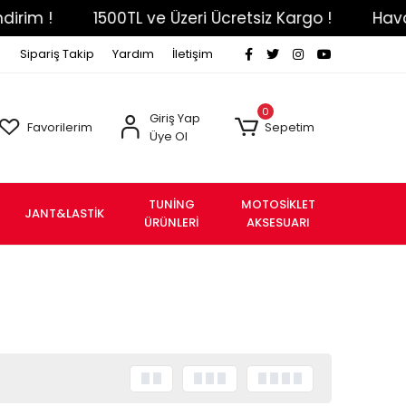
im !
1500TL ve Üzeri Ücretsiz Kargo !
Havale 
Sipariş Takip
Yardım
İletişim
0
Giriş Yap
Favorilerim
Sepetim
Üye Ol
TUNİNG
MOTOSİKLET
JANT&LASTİK
ÜRÜNLERİ
AKSESUARI