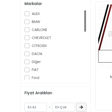
Markalar
AUDİ
BMW
CARLONE
CHEVROLET
CİTROEN
DACİA
Diğer
FİAT
Ford
HONDA
Fiyat Aralıkları
HYUNDAI
KİA
-
MAZDA