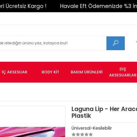
retsiz Kargo !
Havale Eft Ödemenizde %3 İndirim
DIŞ
İÇ AKSESUAR
BODY KİT
BAKIM ÜRÜNLERİ
AKSESUARLAR
Laguna Lip - Her Arac
Plastik
Üniversal-Kesilebilir