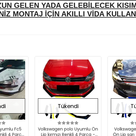
ZUN GELEN YADA GELEBİLECEK KISI
İZ MONTAJ İÇİN AKILLI VİDA KULLAN
Stokta Yok
Stokta Yok
di
Tükendi
T
yumlu Fc5
Volkswagen polo Uyumlu Ön
Volkswage
enkli 4 Parça
Lip kırmızı Renkli 4 Parça -
Ön Lip sarı