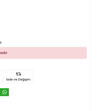
le
adır.
İade ve Değişim