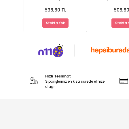
Tampon Flap Eki Piano Black
- A+ Ürün - 
Dayanıklı Malzeme
Malze
538,80 TL
508,80
Stokta Yok
Stokta 
Hızlı Teslimat
Siparişleriniz en kısa sürede elinize
ulaşır.