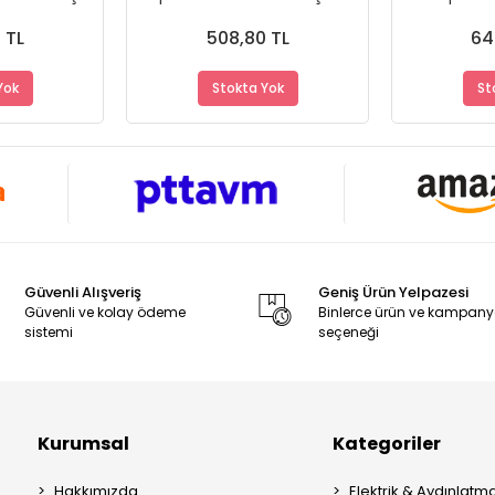
Dayanıklı
A+ Ürün - Dayanıklı
A+ Ürün
me
Malzeme
M
 TL
508,80 TL
64
Yok
Stokta Yok
St
Güvenli Alışveriş
Geniş Ürün Yelpazesi
Güvenli ve kolay ödeme
Binlerce ürün ve kampan
sistemi
seçeneği
Kurumsal
Kategoriler
Hakkımızda
Elektrik & Aydınlatm