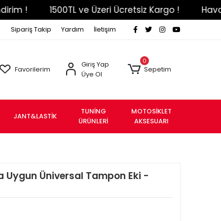
 !
1500TL ve Üzeri Ücretsiz Kargo !
Havale Ef
Sipariş Takip
Yardım
İletişim
0
Giriş Yap
Favorilerim
Sepetim
Üye Ol
TUNİNG
MOTOSİKLET
JANT&LASTİK
ÜRÜNLERİ
AKSESUARI
a Uygun Üniversal Tampon Eki -