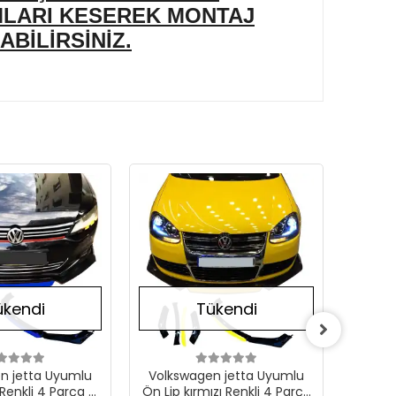
MLARI KESEREK MONTAJ
ABİLİRSİNİZ.
Stokta Yok
Stokta Yok
ükendi
Tükendi
n jetta Uyumlu
Volkswagen jetta Uyumlu
Volksw
 Renkli 4 Parça -
Ön Lip kırmızı Renkli 4 Parça
Lip mav