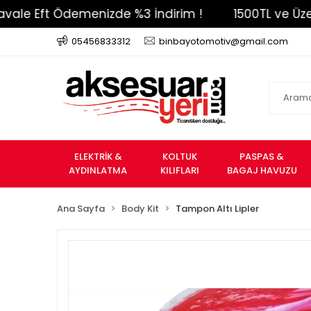
 Eft Ödemenizde %3 İndirim !
1500TL ve Üzeri Üc
05456833312
binbayotomotiv@gmail.com
ELEKTRİK &
KOLTUK
PASPAS &
AYDINLATMA
KILIFLARI
BAGAJ HAVUZU
Ana Sayfa
Body Kit
Tampon Altı Lipler