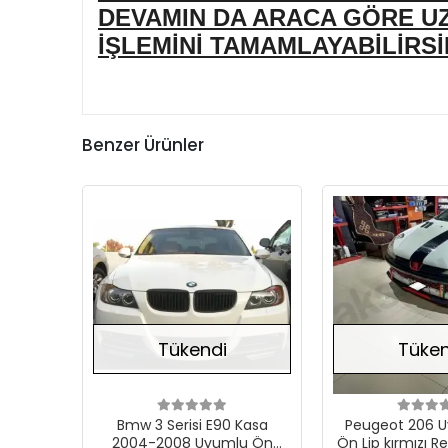
DEVAMIN DA ARACA GÖRE U
İŞLEMİNİ TAMAMLAYABİLİRSİN
Benzer Ürünler
Stokta Yok
Tükendi
Tüken
Bmw 3 Serisi E90 Kasa
Peugeot 206 U
2004-2008 Uyumlu Ön
Ön Lip kırmızı R