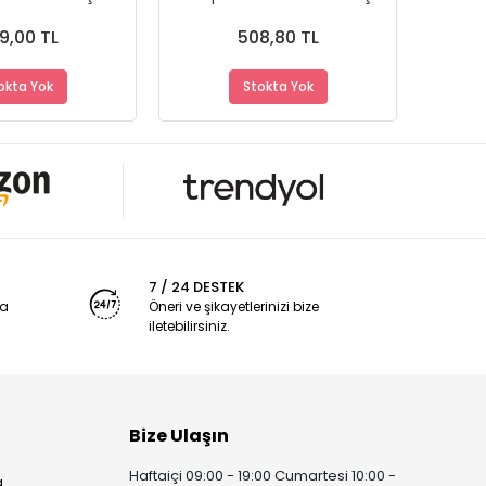
 - Dayanıklı
- A+ Ürün - Dayanıklı
Ürün 
alzeme
Malzeme
9,00 TL
508,80 TL
okta Yok
Stokta Yok
7 / 24 DESTEK
ya
Öneri ve şikayetlerinizi bize
iletebilirsiniz.
Bize Ulaşın
Haftaiçi 09:00 - 19:00 Cumartesi 10:00 -
a