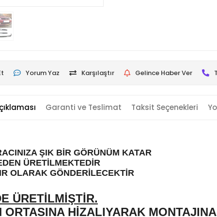
Et
Yorum Yaz
Karşılaştır
Gelince Haber Ver
çıklaması
Garanti ve Teslimat
Taksit Seçenekleri
Yo
ACINIZA ŞIK BİR GÖRÜNÜM KATAR
EDEN ÜRETİLMEKTEDİR
IR OLARAK GÖNDERİLECEKTİR
 ÜRETİLMİŞTİR.
N ORTASINA HİZALIYARAK MONTAJINA