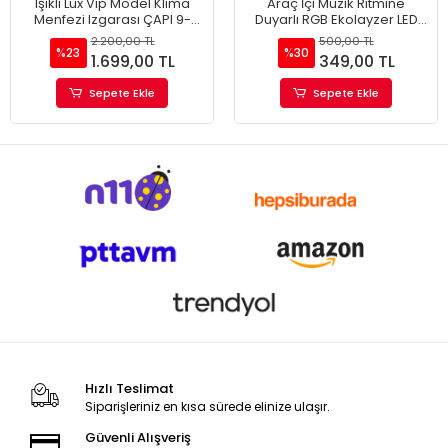
Işıklı Lüx Vip Model Klima
Araç İçi Müzik Ritmine
Menfezi Izgarası ÇAPI 9-
Duyarlı RGB Ekolayzer LED
10CM (2 ADET)
Işık Çubuğu Bataryalı (1
2.200,00 TL
500,00 TL
ADET)
%23
%30
1.699,00 TL
349,00 TL
Sepete Ekle
Sepete Ekle
Hızlı Teslimat
Siparişleriniz en kısa sürede elinize ulaşır.
Güvenli Alışveriş