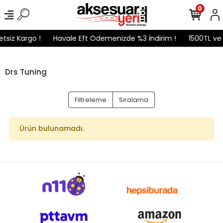
0
tsiz Kargo !
Havale Eft Ödemenizde %3 İndirim !
1500TL ve 
Drs Tuning
Filtreleme
Sıralama
Ürün bulunamadı.