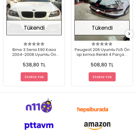
Tükendi
Tükendi
Bmw 3 Serisi E90 Kasa
Peugeot 206 Uyumlu Fc5 Ön
2004-2008 Uyumlu Ön
Lip kırmızı Renkli 4 Parça -
Tampon Flap Eki Piano
A+ Ürün - Dayanıklı
538,80 TL
508,80 TL
Black Dayanıklı Malzeme
Malzeme
Stokta Yok
Stokta Yok