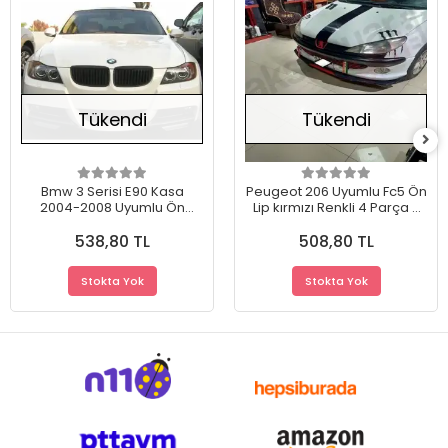
Tükendi
Tükendi
Bmw 3 Serisi E90 Kasa
Peugeot 206 Uyumlu Fc5 Ön
2004-2008 Uyumlu Ön
Lip kırmızı Renkli 4 Parça -
Tampon Flap Eki Piano
A+ Ürün - Dayanıklı
538,80 TL
508,80 TL
Black Dayanıklı Malzeme
Malzeme
Stokta Yok
Stokta Yok