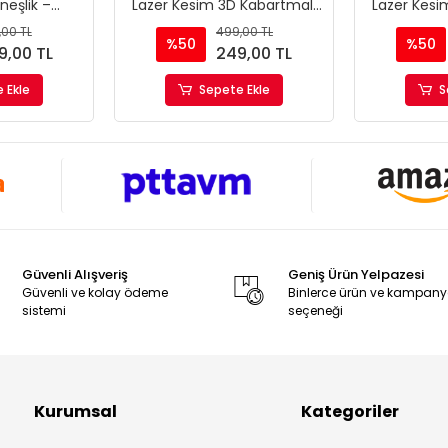
eşlik –
Lazer Kesim 3D Kabartmalı
Lazer Kesi
UV ve Isı
Model Motor Plakalığı
Model Mo
,00 TL
499,00 TL
ş Perdesi
%50
%50
9,00 TL
249,00 TL
 Ekle
Sepete Ekle
S
Güvenli Alışveriş
Geniş Ürün Yelpazesi
Güvenli ve kolay ödeme
Binlerce ürün ve kampan
sistemi
seçeneği
Kurumsal
Kategoriler