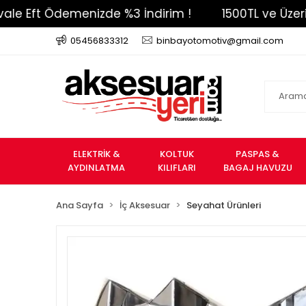
t Ödemenizde %3 İndirim !
1500TL ve Üzeri Ücrets
05456833312
binbayotomotiv@gmail.com
ELEKTRİK &
KOLTUK
PASPAS &
AYDINLATMA
KILIFLARI
BAGAJ HAVUZU
Ana Sayfa
İç Aksesuar
Seyahat Ürünleri