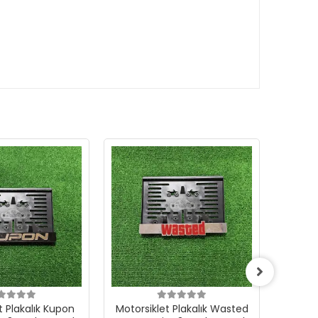
t Plakalık Kupon
Motorsiklet Plakalık Wasted
Motorsi