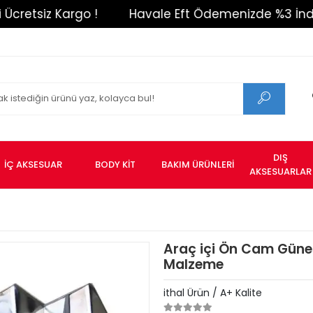
iz Kargo !
Havale Eft Ödemenizde %3 İndirim !
DIŞ
İÇ AKSESUAR
BODY KİT
BAKIM ÜRÜNLERİ
AKSESUARLAR
Araç içi Ön Cam Güneşl
Malzeme
ithal Ürün / A+ Kalite