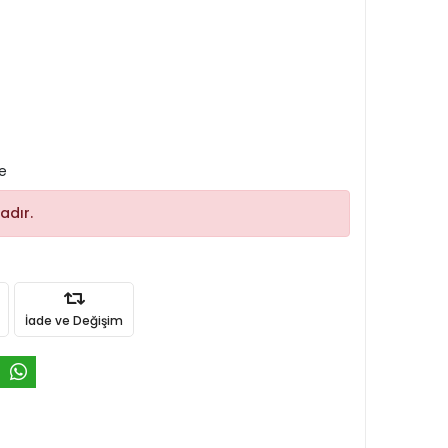
le
adır.
İade ve Değişim