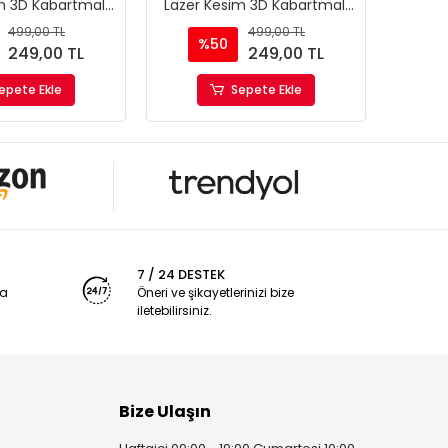
m 3D Kabartmalı
Lazer Kesim 3D Kabartmalı
Lazer
tor Plakalığı
Model Motor Plakalığı
Mod
499,00 TL
499,00 TL
%50
%
249,00 TL
249,00 TL
epete Ekle
Sepete Ekle
7 / 24 DESTEK
ya
Öneri ve şikayetlerinizi bize
iletebilirsiniz.
Bize Ulaşın