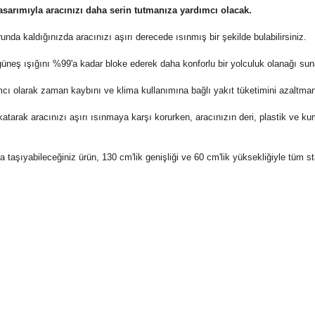
asarımıyla aracınızı daha serin tutmanıza yardımcı olacak.
nda kaldığınızda aracınızı aşırı derecede ısınmış bir şekilde bulabilirsiniz.
üneş ışığını %99'a kadar bloke ederek daha konforlu bir yolculuk olanağı sun
mcı olarak zaman kaybını ve klima kullanımına bağlı yakıt tüketimini azaltman
katarak aracınızı aşırı ısınmaya karşı korurken, aracınızın deri, plastik ve ku
a taşıyabileceğiniz ürün, 130 cm'lik genişliği ve 60 cm'lik yüksekliğiyle tüm 