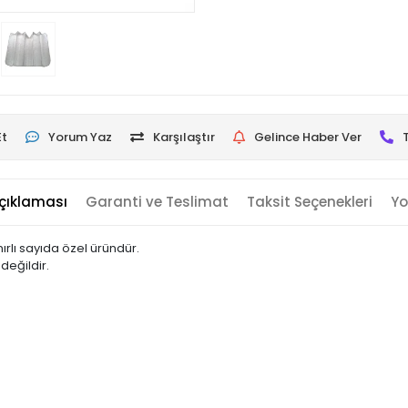
Et
Yorum Yaz
Karşılaştır
Gelince Haber Ver
çıklaması
Garanti ve Teslimat
Taksit Seçenekleri
Yo
rlı sayıda özel üründür.
değildir.
.