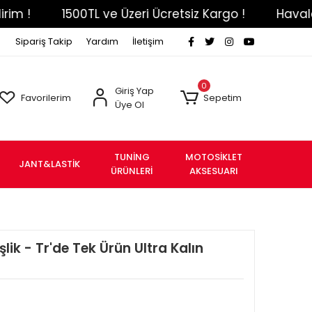
1500TL ve Üzeri Ücretsiz Kargo !
Havale Eft Ö
Sipariş Takip
Yardım
İletişim
0
Giriş Yap
Favorilerim
Sepetim
Üye Ol
TUNİNG
MOTOSİKLET
JANT&LASTİK
ÜRÜNLERİ
AKSESUARI
ik - Tr'de Tek Ürün Ultra Kalın