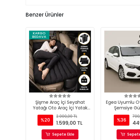
Benzer Ürünler
KARGO
BEDAVA
Şişme Araç İçi Seyahat
Egea Uyumlu 
Yatağı Oto Araç İçi Yatak
Şemsiye Gün
Siyah Renk Pompa+Yastık
Katlanabilir 
2.000,00 TL
700
Dahil
Koruyucu Güne
%20
%36
1.599,00 TL
44
Sepete Ekle
Sepete