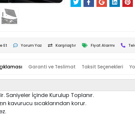
e Et
Yorum Yaz
Karşılaştır
Fiyat Alarmı
Tel
çıklaması
Garanti ve Teslimat
Taksit Seçenekleri
Yo
. Saniyeler İçinde Kurulup Toplanır.
zın kavurucu sıcaklarından korur.
ez.