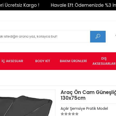
tsiz Kargo !
Havale Eft Ödemenizde %3 İndirim 
DIŞ
İÇ AKSESUAR
BODY KİT
BAKIM ÜRÜNLERİ
AKSESUARLAR
Araç Ön Cam Güneşliğ
130x75cm
Açılır Şemsiye Pratik Model