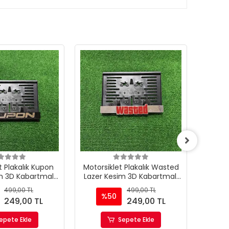
t Plakalık Kupon
Motorsiklet Plakalık Wasted
Motorsi
m 3D Kabartmalı
Lazer Kesim 3D Kabartmalı
Lazer
tor Plakalığı
Model Motor Plakalığı
Mod
499,00 TL
499,00 TL
%50
%
249,00 TL
249,00 TL
epete Ekle
Sepete Ekle