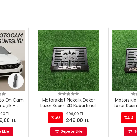
Oto Ön Cam
Motorsiklet Plakalık Dekor
Motorsikle
eşlik –
Lazer Kesim 3D Kabartmalı
Lazer Kesi
UV ve Isı
Model Motor Plakalığı
Model Mo
,00 TL
499,00 TL
ş Perdesi
%50
%50
9,00 TL
249,00 TL
 Ekle
Sepete Ekle
S