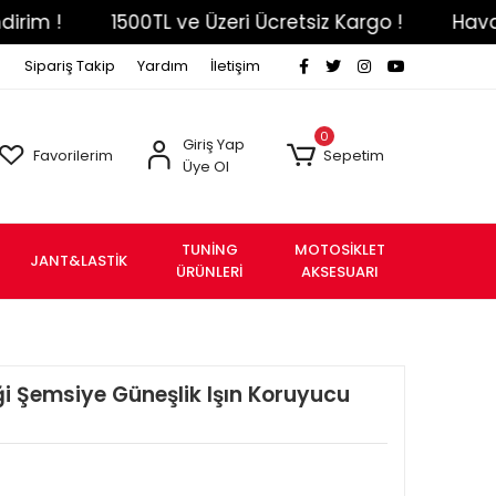
!
1500TL ve Üzeri Ücretsiz Kargo !
Havale Eft
Sipariş Takip
Yardım
İletişim
0
Giriş Yap
Favorilerim
Sepetim
Üye Ol
TUNİNG
MOTOSİKLET
JANT&LASTİK
ÜRÜNLERİ
AKSESUARI
i Şemsiye Güneşlik Işın Koruyucu