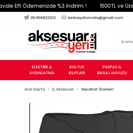
Eft Ödemenizde %3 İndirim !
1500TL ve Üzeri Ücre
05456833312
binbayotomotiv@gmail.com
ELEKTRİK &
KOLTUK
PASPAS &
AYDINLATMA
KILIFLARI
BAGAJ HAVUZU
Ana Sayfa
İç Aksesuar
Seyahat Ürünleri