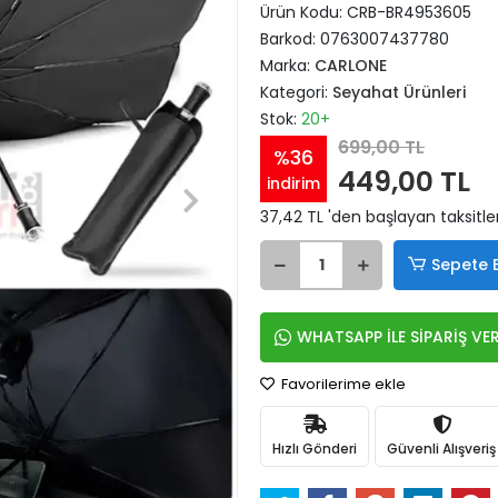
Ürün Kodu:
CRB-BR4953605
Barkod:
0763007437780
Marka:
CARLONE
Kategori:
Seyahat Ürünleri
Stok:
20+
699,00 TL
%36
449,00 TL
indirim
37,42 TL 'den başlayan taksitle
Sepete 
WHATSAPP İLE SİPARİŞ VE
Favorilerime ekle
Hızlı Gönderi
Güvenli Alışveriş