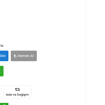
rle
Ekle
Hemen Al
R
İade ve Değişim