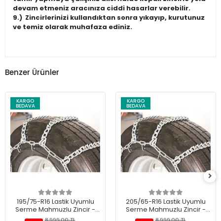
devam etmeniz aracınıza ciddi hasarlar verebilir.
9.)
Zincirlerinizi kullandıktan sonra yıkayıp, kurutunuz
ve temiz olarak muhafaza ediniz.
Benzer Ürünler
KARGO
KARGO
BEDAVA
BEDAVA
195/75-R16 Lastik Uyumlu
205/65-R16 Lastik Uyumlu
Serme Mahmuzlu Zincir -
Serme Mahmuzlu Zincir -
Merdiven tip Ultra Kaliteli
Merdiven tip Ultra Kaliteli
8.999,00 TL
8.999,00 TL