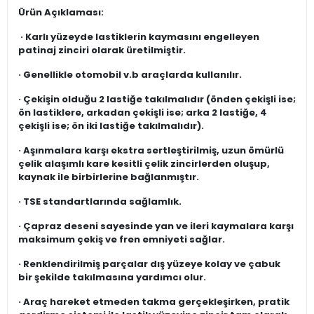
Ürün Açıklaması:
· Karlı yüzeyde lastiklerin kaymasını engelleyen
patinaj zinciri olarak üretilmiştir.
· Genellikle otomobil v.b araçlarda kullanılır.
· Çekişin olduğu 2 lastiğe takılmalıdır (önden çekişli ise;
ön lastiklere, arkadan çekişli ise; arka 2 lastiğe, 4
çekişli ise; ön iki lastiğe takılmalıdır).
· Aşınmalara karşı ekstra sertleştirilmiş, uzun ömürlü
çelik alaşımlı kare kesitli çelik zincirlerden oluşup,
kaynak ile birbirlerine bağlanmıştır.
· TSE standartlarında sağlamlık.
· Çapraz deseni sayesinde yan ve ileri kaymalara karşı
maksimum çekiş ve fren emniyeti sağlar.
· Renklendirilmiş parçalar dış yüzeye kolay ve çabuk
bir şekilde takılmasına yardımcı olur.
· Araç hareket etmeden takma gerçekleşirken, pratik