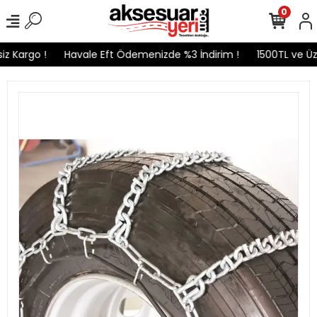
0
 Kargo !
Havale Eft Ödemenizde %3 İndirim !
1500TL ve Üzer