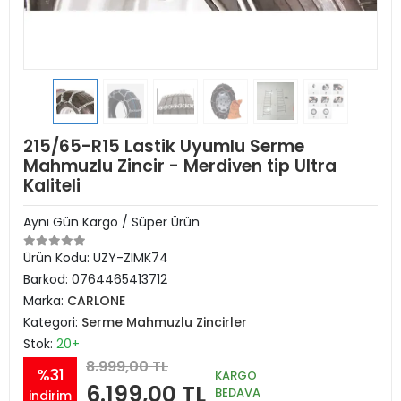
215/65-R15 Lastik Uyumlu Serme
Mahmuzlu Zincir - Merdiven tip Ultra
Kaliteli
Aynı Gün Kargo / Süper Ürün
Ürün Kodu:
UZY-ZIMK74
Barkod:
0764465413712
Marka:
CARLONE
Kategori:
Serme Mahmuzlu Zincirler
Stok:
20+
8.999,00 TL
%31
KARGO
6.199,00 TL
BEDAVA
indirim