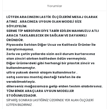
Yorumlar
LÜTFEN ARACINIZIN LASTİK ÖLÇÜLERİNİ MESAJ OLARAK
ATINIZ . ARACINIZA UYGUN OLAN MODELİ SİZE
SÖYLEYELİM.
SERME TİP MERDİVEN DİYE TABİR EDİLEN MAHMUZLU ATLI
ARACA TAKILABILECEK EN SAĞLAM VE DAYANIKLI
ÜRÜNDÜR.
Piyasada Satılan Diğer Ucuz ve Kalitesiz Ürünler İle
Karıştırmayınız.
Zorlu ve çetin yollarda sizin acil durum kurtarıcınız
olan zinciri alırken kaliteden ödün vermeyiniz.
Diğer ürünlerdeki gibi herhangi bir plastık zincir vs
kullanılmamıştır.
ultra yuksek demir alaşım kullanılmıstır .
satış sonrası montaj desteği telefon ile de
verebilmekteyiz.
dilerseniz mağazamıza gelip elden teslım alabılırsınız.
TÜM BİNEK ARAÇLARA UYGUN MODELLER
STOĞUMUZDADIR.
SİPARİŞ SONRASI LASTİĞİNİZ ÜZERİNDE YER ALAN ÖLÇÜLERİ
LÜTFEN BILDIRINIZ .