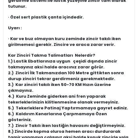
gerdirme sistemi ile lastik yüzeyine zincir tam olarak
tutunur.
· Özel sert plastik çanta içindedir.
Uyarı :
· Kar ve buz olmayan kuru zeminde zincir takılı iken
girilmemesi gerekir. Zincire ve araca zarar verir.
Kar Zinciri Takma Talimatları Nelerdir?
1.)
Lastik Ebatlarınıza uygun
çeşidi dışında zincir
takmayınız aksi halde aracınız zarar görür.
2.)
Zinciri İlk Takmanızdan 100 Metre gittikten sonra
durup zinciri tekrar gerdirmeniz gerekmektedir.
3.)
Kar zinciri takılı iken 50-70 KM Hızın üzerine
çıkmayınız.
4.)
Kuru Zeminde giderken ani fren yaparak
tekerleklerinizin kilitlenmesine olanak vermeyiniz.
5.)
Tekerleklere Patinaj Yaptırmamaya gayret ediniz.
6.)
Kaldırım Kenarlarına Çarpmamaya Özen
gösteriniz.
7.)
Zincir Takılı iken lastiğin havasını değiştirmeyiniz.
8.)
Zincirde kopma olursa hemen aracı durdurarak
tamir yapmaya çalışınız aksi halde kopuk zincirle yola