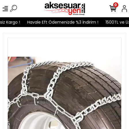
0
z Kargo !
Havale Eft Ödemenizde %3 İndirim !
1500TL ve Üze