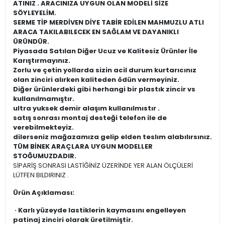
ATINIZ . ARACINIZA UYGUN OLAN MODELİ SİZE
SÖYLEYELİM.
SERME TİP MERDİVEN DİYE TABİR EDİLEN MAHMUZLU ATLI
ARACA TAKILABILECEK EN SAĞLAM VE DAYANIKLI
ÜRÜNDÜR.
Piyasada Satılan Diğer Ucuz ve Kalitesiz Ürünler İle
Karıştırmayınız.
Zorlu ve çetin yollarda sizin acil durum kurtarıcınız
olan zinciri alırken kaliteden ödün vermeyiniz.
Diğer ürünlerdeki gibi herhangi bir plastık zincir vs
kullanılmamıştır.
ultra yuksek demir alaşım kullanılmıstır .
satış sonrası montaj desteği telefon ile de
verebilmekteyiz.
dilerseniz mağazamıza gelip elden teslım alabılırsınız.
TÜM BİNEK ARAÇLARA UYGUN MODELLER
STOĞUMUZDADIR.
SİPARİŞ SONRASI LASTİĞİNİZ ÜZERİNDE YER ALAN ÖLÇÜLERİ
LÜTFEN BILDIRINIZ .
Ürün Açıklaması:
· Karlı yüzeyde lastiklerin kaymasını engelleyen
patinaj zinciri olarak üretilmiştir.