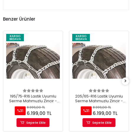
Benzer Ürünler
KARGO
KARGO
BEDAVA
BEDAVA
195/75-R16 Lastik Uyumlu
205/65-R16 Lastik Uyumlu
Serme Mahmuzlu Zincir -
Serme Mahmuzlu Zincir -
Merdiven tip Ultra Kaliteli
Merdiven tip Ultra Kaliteli
8.999,00 TL
8.999,00 TL
%31
%31
6.199,00 TL
6.199,00 TL
Sepete Ekle
Sepete Ekle