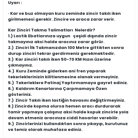
Uyarı :
· Kar ve buz olmayan kuru zeminde zincir takılı iken
girilmemesi gerekir. Zincire ve araca zarar verir.
Kar Zinciri Takma Talimatları Nelerdir?
1.)
Lastik Ebatlarınıza uygun
çeşidi dışında zincir
takmayınız aksi halde aracınız zarar görür.
2.)
Zinciri İlk Takmanızdan 100 Metre gittikten sonra
durup zinciri tekrar gerdirmeniz gerekmektedir.
3.)
Kar zinciri takılı iken 50-70 KM Hızın üzerine
çıkmayınız.
4.)
Kuru Zeminde giderken ani fren yaparak
tekerleklerinizin kilitlenmesine olanak vermeyiniz.
5.)
Tekerleklere Patinaj Yaptırmamaya gayret ediniz.
6.)
Kaldırım Kenarlarına Çarpmamaya Özen
gösteriniz.
7.)
Zincir Takılı iken lastiğin havasını değiştirmeyiniz.
8.)
Zincirde kopma olursa hemen aracı durdurarak
tamir yapmaya çalışınız aksi halde kopuk zincirle yola
devam etmeniz aracınıza ciddi hasarlar verebilir.
9.)
Zincirlerinizi kullandıktan sonra yıkayıp, kurutunuz
ve temiz olarak muhafaza ediniz.