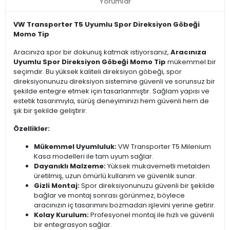
Yorumlar
VW Transporter T5 Uyumlu Spor Direksiyon Göbeği
Momo Tip
Aracınıza spor bir dokunuş katmak istiyorsanız,
A
racınıza
U
yumlu Spor Direksiyon Göbeği Momo Tip
mükemmel bir
seçimdir. Bu yüksek kaliteli direksiyon göbeği, spor
direksiyonunuzu direksiyon sistemine güvenli ve sorunsuz bir
şekilde entegre etmek için tasarlanmıştır. Sağlam yapısı ve
estetik tasarımıyla, sürüş deneyiminizi hem güvenli hem de
şık bir şekilde geliştirir.
Özellikler:
Mükemmel Uyumluluk:
VW Transporter T5 Milenium
Kasa modelleri ile tam uyum sağlar.
Dayanıklı Malzeme:
Yüksek mukavemetli metalden
üretilmiş, uzun ömürlü kullanım ve güvenlik sunar.
Gizli Montaj:
Spor direksiyonunuzu güvenli bir şekilde
bağlar ve montaj sonrası görünmez, böylece
aracınızın iç tasarımını bozmadan işlevini yerine getirir.
Kolay Kurulum:
Profesyonel montaj ile hızlı ve güvenli
bir entegrasyon sağlar.