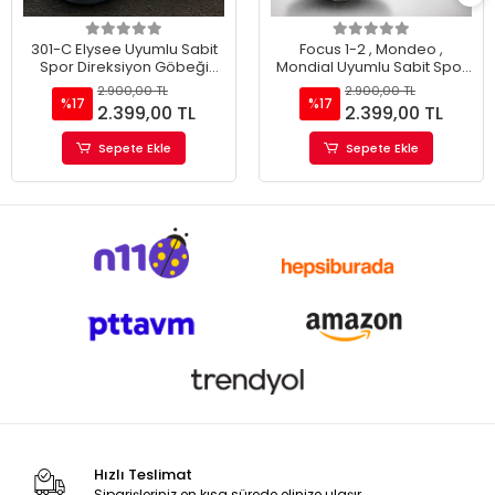
301-C Elysee Uyumlu Sabit
Focus 1-2 , Mondeo ,
Spor Direksiyon Göbeği
Mondial Uyumlu Sabit Spor
Momo Tip
Direksiyon Göbeği Momo
2.900,00 TL
2.900,00 TL
Tip
%17
%17
2.399,00 TL
2.399,00 TL
Sepete Ekle
Sepete Ekle
Hızlı Teslimat
Siparişleriniz en kısa sürede elinize ulaşır.