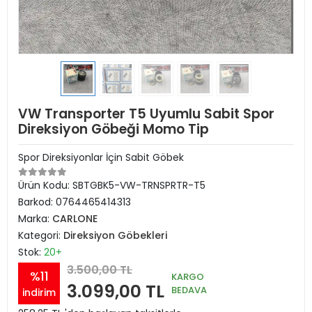
VW Transporter T5 Uyumlu Sabit Spor
Direksiyon Göbeği Momo Tip
Spor Direksiyonlar İçin Sabit Göbek
Ürün Kodu:
SBTGBK5-VW-TRNSPRTR-T5
Barkod:
0764465414313
Marka:
CARLONE
Kategori:
Direksiyon Göbekleri
Stok:
20+
3.500,00 TL
%11
KARGO
3.099,00 TL
BEDAVA
indirim