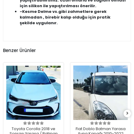
yapıştırabilirsiniz. Uzun ömürlü ve sağlam olması
için silikon ile yapıştırılması önerilir.
-Kesme Delme vs.gibi zahmetlere gerek
kalmadan , birebir kalıp olduğu için pratik
şekilde uygulanır.
Benzer Ürünler
Toyota Corolla 2018 ve
Fiat Doblo Batman Yarasa
Sonrası Yarasa / Batman
Ayna Kapağı 2010-2022