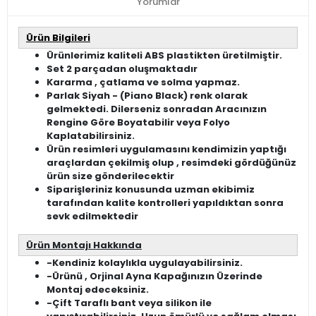
Yorumlar
Ürün Bilgileri
Ürünlerimiz kaliteli ABS plastikten üretilmiştir.
Set 2 parçadan oluşmaktadır
Kararma , çatlama ve solma yapmaz.
Parlak Siyah - (Piano Black) renk olarak
gelmektedi. Dilerseniz sonradan Aracınızın
Rengine Göre Boyatabilir veya Folyo
Kaplatabilirsiniz.
Ürün resimleri uygulamasını kendimizin yaptığı
araçlardan çekilmiş olup , resimdeki gördüğünüz
ürün size gönderilecektir
Siparişleriniz konusunda uzman ekibimiz
tarafından kalite kontrolleri yapıldıktan sonra
sevk edilmektedir
Ürün Montajı Hakkında
-Kendiniz kolaylıkla uygulayabilirsiniz.
-Ürünü , Orjinal Ayna Kapağınızın Üzerinde
Montaj edeceksiniz.
-Çift Taraflı bant veya silikon ile