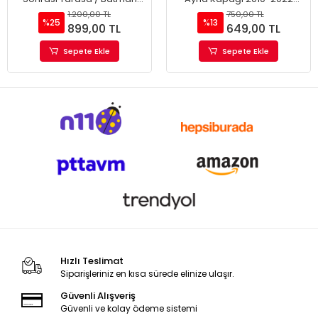
Ayna Kapağı
Geniş Tip
1.200,00 TL
750,00 TL
%25
%13
899,00 TL
649,00 TL
Sepete Ekle
Sepete Ekle
Hızlı Teslimat
Siparişleriniz en kısa sürede elinize ulaşır.
Güvenli Alışveriş
Güvenli ve kolay ödeme sistemi