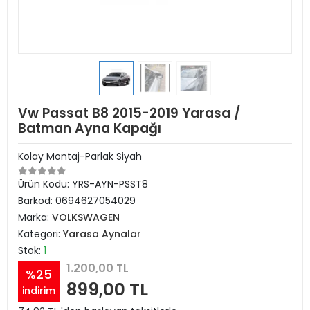
Vw Passat B8 2015-2019 Yarasa /
Batman Ayna Kapağı
Kolay Montaj-Parlak Siyah
Ürün Kodu:
YRS-AYN-PSST8
Barkod:
0694627054029
Marka:
VOLKSWAGEN
Kategori:
Yarasa Aynalar
Stok:
1
1.200,00 TL
%25
899,00 TL
indirim