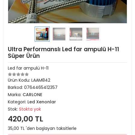
Ultra Performanslı Led far ampulü H-11
Süper Ürün
Led far ampulü H-11
Ürün Kodu:
LAAM842
Barkod:
0764465412357
Marka:
CARLONE
Kategori:
Led Xenonlar
Stok:
Stokta yok
420,00 TL
35,00 TL 'den başlayan taksitlerle