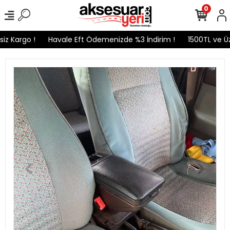
0
z Kargo !
Havale Eft Ödemenizde %3 İndirim !
1500TL ve Üzer