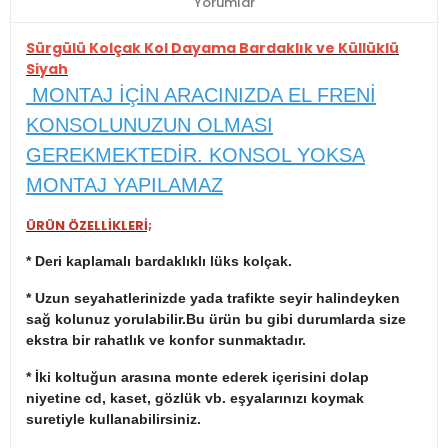
Yorumlar
Sürgülü Kolçak Kol Dayama Bardaklık ve Küllüklü
Siyah
MONTAJ İÇİN ARACINIZDA EL FRENİ
KONSOLUNUZUN OLMASI
GEREKMEKTEDİR. KONSOL YOKSA
MONTAJ YAPILAMAZ
ÜRÜN ÖZELLİKLERİ;
* Deri kaplamalı bardaklıklı lüks kolçak.
* Uzun seyahatlerinizde yada trafikte seyir halindeyken
sağ kolunuz yorulabilir.Bu ürün bu gibi durumlarda size
ekstra bir rahatlık ve konfor sunmaktadır.
* İki koltuğun arasına monte ederek içerisini dolap
niyetine cd, kaset, gözlük vb. eşyalarınızı koymak
suretiyle kullanabilirsiniz.