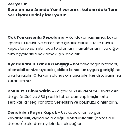
veriyoruz.
Sorularınıza Anında Yanıt vererek , kafanızdaki Tüm
soru işaretlerini gideriyoruz.
Çok Fonksiyonlu Depolama -
Kol dayamasının içi, kayar
içecek tutucusu ve arkasında çıkarılabilir küllük ile büyük
kapasiteye sahiptir, cep telefonlarını, anahtarlarını ve diğer
tüm eşyalarınızı saklamak için idealdir.
Ayarlanabilir Taban Genişliği -
Kol dayanağının tabanı,
otomobillerinize uyacak şekilde konsolun uygun genişliğine
ayarlanabilir. Orta konsolunuz olmasa bile, kendi tabanınıza
kurabilirsiniz.
Kolunuzu Dinlendirin -
Kolçak, yüksek dereceli siyah deri
dolgu örtüsü ve ABS plastik tabandan yapılmıştır, orta
sertlikte, dirseği rahatça yerleştirin ve kolunuzu dinlendirin.
Dönebilen Kayar Kapak -
Üst kapak ileri ve geri
kaydırılabilir, ayrıca sola doğru döndürülebilir (en fazla 30
derece),kola daha iyi bir destek sağlar.