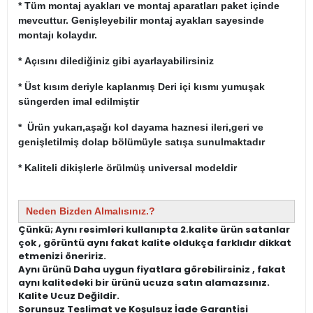
* Tüm montaj ayakları ve montaj aparatları paket içinde
mevcuttur. Genişleyebilir montaj ayakları sayesinde
montajı kolaydır.
* Açısını dilediğiniz gibi ayarlayabilirsiniz
* Üst kısım deriyle kaplanmış Deri içi kısmı yumuşak
süngerden imal edilmiştir
* Ürün yukarı,aşağı kol dayama haznesi ileri,geri ve
genişletilmiş dolap bölümüyle satışa sunulmaktadır
* Kaliteli dikişlerle örülmüş universal modeldir
Neden Bizden Almalısınız.?
Çünkü; Aynı resimleri kullanıpta 2.kalite ürün satanlar
çok , görüntü aynı fakat kalite oldukça farklıdır dikkat
etmenizi öneririz.
Aynı ürünü Daha uygun fiyatlara görebilirsiniz , fakat
aynı kalitedeki bir ürünü ucuza satın alamazsınız.
Kalite Ucuz Değildir.
Sorunsuz Teslimat ve Koşulsuz İade Garantisi