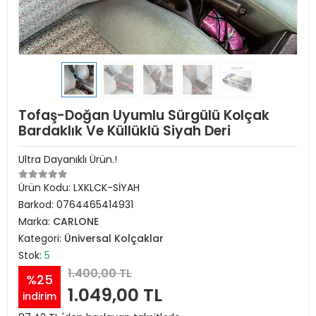
Tofaş-Doğan Uyumlu Sürgülü Kolçak
Bardaklık Ve Küllüklü Siyah Deri
Ultra Dayanıklı Ürün.!
Ürün Kodu:
LXKLCK-SİYAH
Barkod:
0764465414931
Marka:
CARLONE
Kategori:
Üniversal Kolçaklar
Stok:
5
1.400,00 TL
%25
1.049,00 TL
indirim