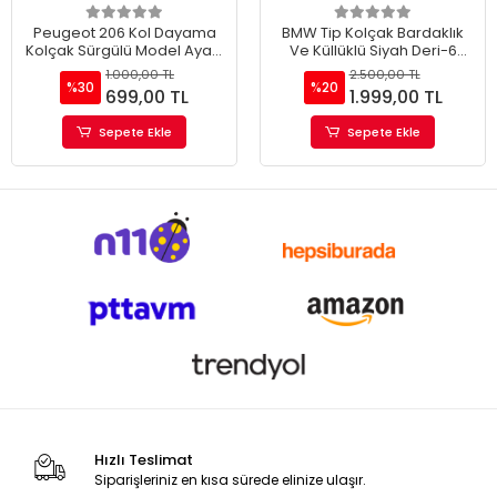
Peugeot 206 Kol Dayama
BMW Tip Kolçak Bardaklık
Kolçak Sürgülü Model Ayarlı
Ve Küllüklü Siyah Deri-6
SİYAH
Usb'li Lüx Kolçak
1.000,00 TL
2.500,00 TL
%30
%20
699,00 TL
1.999,00 TL
Sepete Ekle
Sepete Ekle
Hızlı Teslimat
Siparişleriniz en kısa sürede elinize ulaşır.