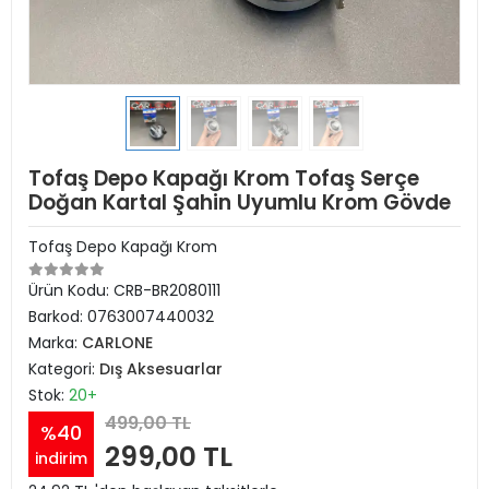
Tofaş Depo Kapağı Krom Tofaş Serçe
Doğan Kartal Şahin Uyumlu Krom Gövde
Tofaş Depo Kapağı Krom
Ürün Kodu:
CRB-BR2080111
Barkod:
0763007440032
Marka:
CARLONE
Kategori:
Dış Aksesuarlar
Stok:
20+
499,00 TL
%40
299,00 TL
indirim