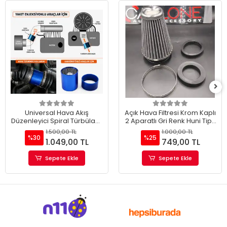
Universal Hava Akış
Açık Hava Filtresi Krom Kaplı
Düzenleyici Spiral Türbülans
2 Aparatlı Gri Renk Huni Tip-
Aparatı
90mm-73mm-60mm
1.500,00 TL
1.000,00 TL
%30
%25
1.049,00 TL
749,00 TL
Sepete Ekle
Sepete Ekle