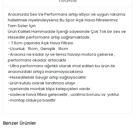
Yorumlar
Aracınızda Ses Ve Performans artışı istiyor ve uygun rakama
halletmek niyetindeyseniz Bu Spor Açık Hava Filtrelerimiz
Tam Sizler İçin.
Ürün Kaliteli Hammadde İçeriği sayesinde Çok Tok bir ses ve
Hissedilir performans artışı sağlamaktadır.
- 7.6cm çapında Açık Hava Filtresi
-Uzunluk : 15cm , Genişlik : 16cm
-Aracınız ne kadar iyi ve temiz havayı motora çekerse ,
performans okadar artacaktır.
-Ultra performans ağırlıklı olarak imal edilen bu ürün ile
aracınızdaki artışa inanamayacaksınız.
-Hissedilebilir beygir artışı sağlayacaktır.
-ürün kutulu olarak tarafınıza ulaşır.
-içerisinde montak klips kelepçeleri vardır.
-sadece hava filtesi gelecektir , uzatma borusu vs. yoktur.
-montajı oldukça basittir.
Benzer Ürünler