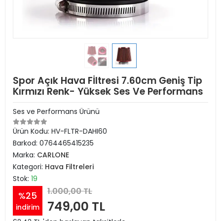
Spor Açık Hava Fİltresi 7.60cm Geniş Tip
Kırmızı Renk- Yüksek Ses Ve Performans
Ses ve Performans Ürünü
Ürün Kodu:
HV-FLTR-DAHI60
Barkod:
0764465415235
Marka:
CARLONE
Kategori:
Hava Filtreleri
Stok:
19
1.000,00 TL
%25
749,00 TL
indirim