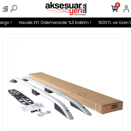
0
rgo !
Havale Eft Ödemenizde %3 İndirim !
1500TL ve Üzeri Ü