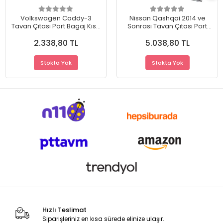
Volkswagen Caddy-3
Nissan Qashqai 2014 ve
Tavan Çıtası Port Bagaj Kısa
Sonrası Tavan Çıtası Port
Şase Orjinal Fabrikasyon
Bagaj Kısa Şase Orjinal
2.338,80 TL
5.038,80 TL
Ürün Gri Renk
Fabrikasyon Ürün Gri Renk
Stokta Yok
Stokta Yok
Hızlı Teslimat
Siparişleriniz en kısa sürede elinize ulaşır.