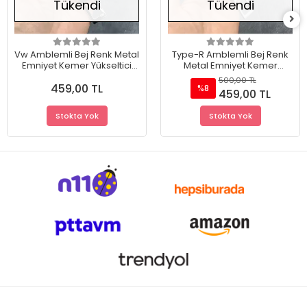
Tükendi
Tükendi
Vw Amblemli Bej Renk Metal
Type-R Amblemli Bej Renk
Emniyet Kemer Yükseltici
Metal Emniyet Kemer
Rahatlatıcı Toka 2 Adet
Yükseltici Rahatlatıcı Toka 2
500,00 TL
459,00 TL
Adet
%8
459,00 TL
Stokta Yok
Stokta Yok