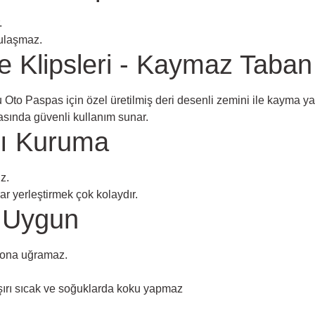
.
 ulaşmaz.
e Klipsleri - Kaymaz Taban
Oto Paspas için özel üretilmiş deri desenli zemini ile kayma y
sında güvenli kullanım sunar.
lı Kuruma
z.
r yerleştirmek çok kolaydır.
 Uygun
yona uğramaz.
ırı sıcak ve soğuklarda koku yapmaz