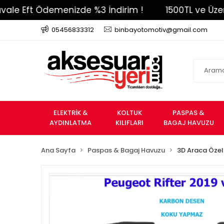
 Ödemenizde %3 İndirim !
1500TL ve Üzeri Ücrets
05456833312
binbayotomotiv@gmail.com
ELEKTRİK &
KOLTUK
PASPAS &
AYDINLATMA
KILIFLARI
BAGAJ HAVUZU
Ana Sayfa
Paspas & Bagaj Havuzu
3D Araca Özel