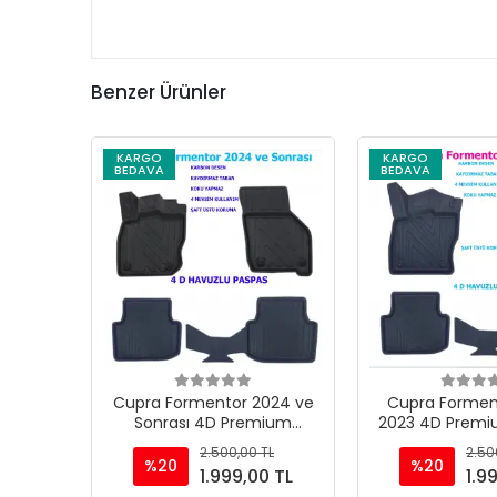
Benzer Ürünler
KARGO
KARGO
BEDAVA
BEDAVA
Cupra Formentor 2024 ve
Cupra Formen
Sonrası 4D Premium
2023 4D Premi
Havuzlu Paspas
Pasp
2.500,00 TL
2.50
%20
%20
1.999,00 TL
1.9