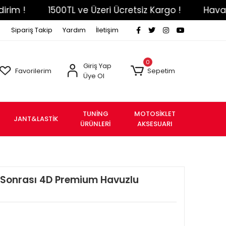
1500TL ve Üzeri Ücretsiz Kargo !
Havale Eft Ö
Sipariş Takip
Yardım
İletişim
0
Giriş Yap
Favorilerim
Sepetim
Üye Ol
TUNİNG
MOTOSİKLET
JANT&LASTİK
ÜRÜNLERİ
AKSESUARI
e Sonrası 4D Premium Havuzlu