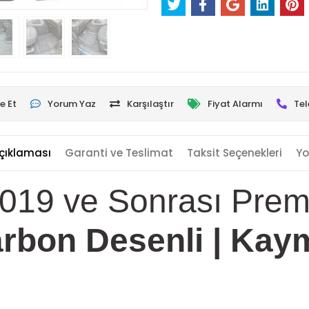
e Et
Yorum Yaz
Karşılaştır
Fiyat Alarmı
Tel
çıklaması
Garanti ve Teslimat
Taksit Seçenekleri
Yo
2019 ve Sonrası Pre
rbon Desenli | Kay