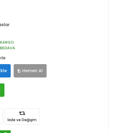
aslar
KARGO
BEDAVA
rle
Ekle
Hemen Al
R
İade ve Değişim