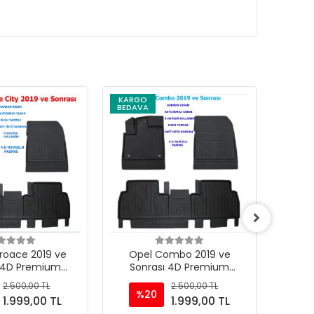
KARGO
KARG
BEDAVA
BEDAV
roace 2019 ve
Opel Combo 2019 ve
Citroe
ı 4D Premium
Sonrası 4D Premium
4D 
zlu Paspas
Havuzlu Paspas
2.500,00 TL
2.500,00 TL
%20
%
1.999,00 TL
1.999,00 TL