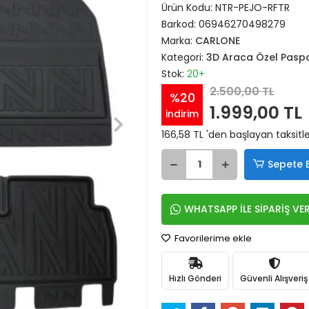
Ürün Kodu:
NTR-PEJO-RFTR
Barkod:
06946270498279
Marka:
CARLONE
Kategori:
3D Araca Özel Pasp
Stok:
20+
2.500,00 TL
%20
1.999,00 TL
indirim
166,58 TL 'den başlayan taksitle
Sepete 
WHATSAPP İLE SİPARİŞ VE
Favorilerime ekle
Hızlı Gönderi
Güvenli Alışveriş