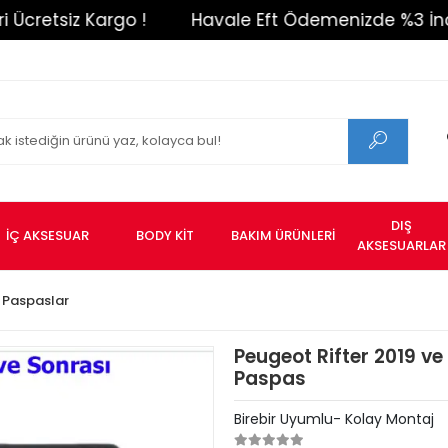
iz Kargo !
Havale Eft Ödemenizde %3 İndirim !
DIŞ
İÇ AKSESUAR
BODY KİT
BAKIM ÜRÜNLERİ
AKSESUARLAR
 Paspaslar
Peugeot Rifter 2019 v
Paspas
Birebir Uyumlu- Kolay Montaj