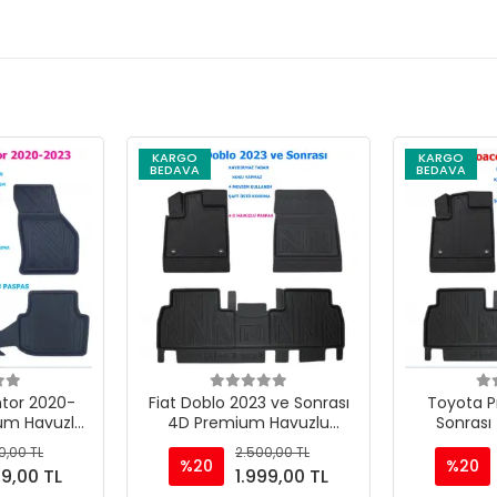
KARGO
KARGO
BEDAVA
BEDAVA
tor 2020-
Fiat Doblo 2023 ve Sonrası
Toyota P
um Havuzlu
4D Premium Havuzlu
Sonras
as
Paspas
Havu
0,00 TL
2.500,00 TL
%20
%20
99,00 TL
1.999,00 TL