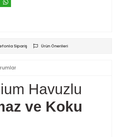
efonla Sipariş
Ürün Önerileri
rumlar
mium Havuzlu
maz ve Koku