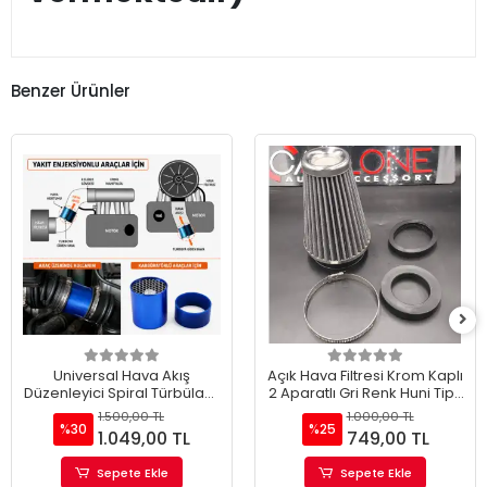
Benzer Ürünler
Universal Hava Akış
Açık Hava Filtresi Krom Kaplı
Düzenleyici Spiral Türbülans
2 Aparatlı Gri Renk Huni Tip-
Aparatı
90mm-73mm-60mm
1.500,00 TL
1.000,00 TL
%30
%25
1.049,00 TL
749,00 TL
Sepete Ekle
Sepete Ekle