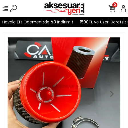
0
Havale Eft Ödemenizde %3 İndirim !
1500TL ve Üzeri Ücretsiz Ka