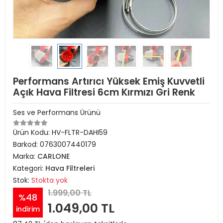
Performans Artırıcı Yüksek Emiş Kuvvetli
Açık Hava Filtresi 6cm Kırmızı Gri Renk
Ses ve Performans Ürünü
Ürün Kodu:
HV-FLTR-DAHI59
Barkod:
0763007440179
Marka:
CARLONE
Kategori:
Hava Filtreleri
Stok:
Stokta yok
1.999,00 TL
%48
1.049,00 TL
indirim