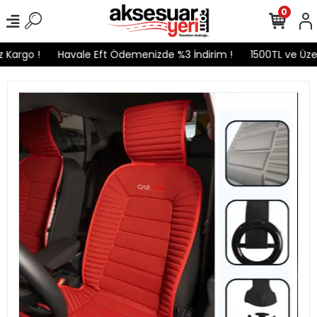
0
Kargo !
Havale Eft Ödemenizde %3 İndirim !
1500TL ve Üzeri 