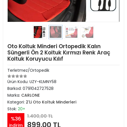
Oto Koltuk Minderi Ortopedik Kalın
Süngerli Ön 2 Koltuk Kırmızı Renk Araç
Koltuk Koruyucu Kılıf
Terletmez/Ortopedik
Ürün Kodu:
UZY-KLMNY58
Barkod:
0791042727528
Marka:
CARLONE
Kategori:
2'Li Oto Koltuk Minderleri
Stok:
20+
1.400,00 TL
%36
899,00 TL
indirim