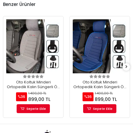
Benzer Ürünler
Oto Koltuk Minderi
Oto Koltuk Minderi
Ortopedik Kalın Süngerli Ön
Ortopedik Kalın Süngerli Ön
2 Koltuk Gri Renk Araç Koltuk
2 Koltuk Mavi Renk Araç
1.400,00 TL
1.400,00 TL
Koruyucu Kılıf
Koltuk Koruyucu Kılıf
%36
%36
899,00 TL
899,00 TL
Sepete Ekle
Sepete Ekle