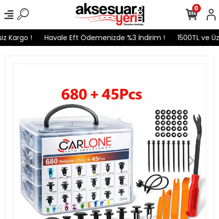
0
z Kargo !
Havale Eft Ödemenizde %3 İndirim !
1500TL ve Üzer