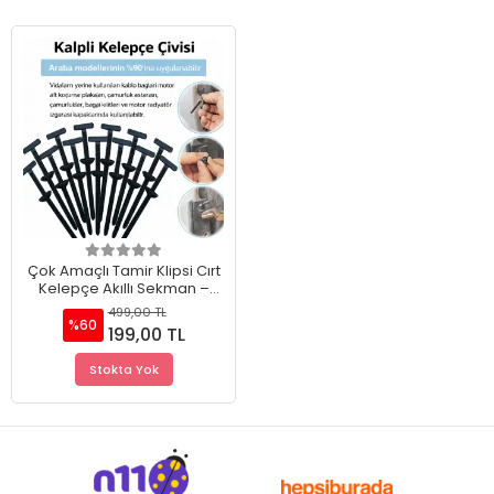
Çok Amaçlı Tamir Klipsi Cırt
Kelepçe Akıllı Sekman –
Dayanıklı Plastik Kablo Bağı
499,00 TL
(50 Adet)
%60
199,00 TL
Stokta Yok