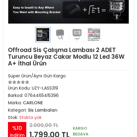
Offroad Sis Çalışma Lambası 2 ADET
Turuncu Beyaz Cakar Modlu 12 Led 36W
A+ İthal Ürün
Süper Ürün/Aynı Gün Kargo
Ürün Kodu:
UZY-LASS319
Barkod:
0764465415396
Marka:
CARLONE
Kategori:
Sis Lambaları
Stok:
Stokta yok
2.000,00 TL
%10
KARGO
1.799,00 TL
BEDAVA
indirim