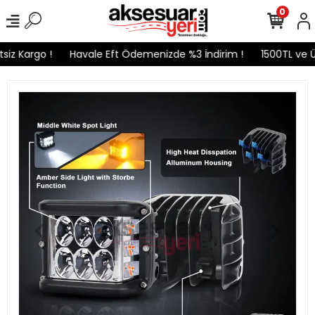
0
iz Kargo !
Havale Eft Ödemenizde %3 İndirim !
1500TL ve Üz