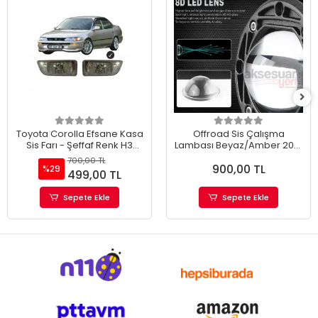
Toyota Corolla Efsane Kasa
Offroad Sis Çalışma
Sis Farı - Şeffaf Renk H3
Lambası Beyaz/Amber 20W
Ampul
12-24V A+ İthal
700,00 TL
900,00 TL
Ürün(TEKLİ'DİR)
%29
499,00 TL
Sepete Ekle
Sepete Ekle