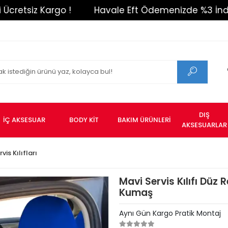
iz Kargo !
Havale Eft Ödemenizde %3 İndirim !
DIŞ
İÇ AKSESUAR
BODY KİT
BAKIM ÜRÜNLERİ
AKSESUARLAR
vis Kılıfları
Mavi Servis Kılıfı Düz 
Kumaş
Aynı Gün Kargo Pratik Montaj