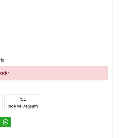
rle
adır.
İade ve Değişim