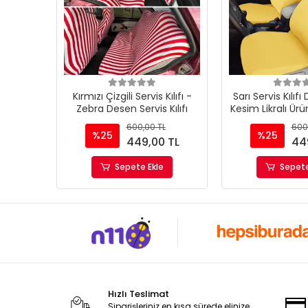
Kırmızı Çizgili Servis Kılıfı -
Sarı Servis Kılıfı
Zebra Desen Servis Kılıfı
Kesim Likralı Ür
Kuma
600,00 TL
600
%25
%25
449,00 TL
44
Sepete Ekle
Sepete
Hızlı Teslimat
Siparişleriniz en kısa sürede elinize