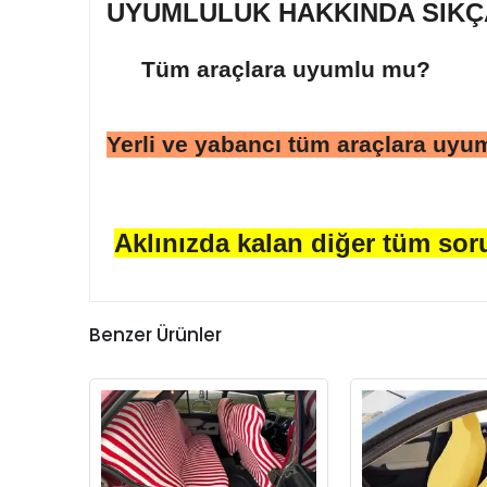
UYUMLULUK HAKKINDA SIK
Tüm araçlara uyumlu mu?
Yerli ve yabancı tüm araçlara uyu
Aklınızda kalan diğer tüm soru
Benzer Ürünler