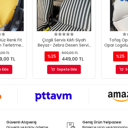
 Düz Renk Fit
Çizgili Servis Kılıfı Siyah
Tofaş Opar
ün Terletmez
Beyaz- Zebra Desen Servis
Opar Logolu L
ş
Kılıfı
- Tofaş 
,00 TL
600,00 TL
%25
%25
9,00 TL
449,00 TL
 Ekle
Sepete Ekle
S
Güvenli Alışveriş
Geniş Ürün Yelpazesi
Güvenli ve kolay ödeme
Binlerce ürün ve kampan