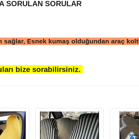
ÇA SORULAN SORULAR
m sağlar, Esnek kumaş olduğundan araç koltu
ları bize sorabilirsiniz.