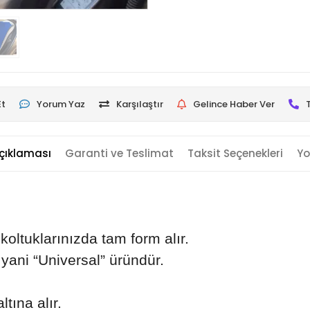
Et
Yorum Yaz
Karşılaştır
Gelince Haber Ver
çıklaması
Garanti ve Teslimat
Taksit Seçenekleri
Yo
koltuklarınızda tam form alır.
 yani “Universal” üründür.
tına alır.