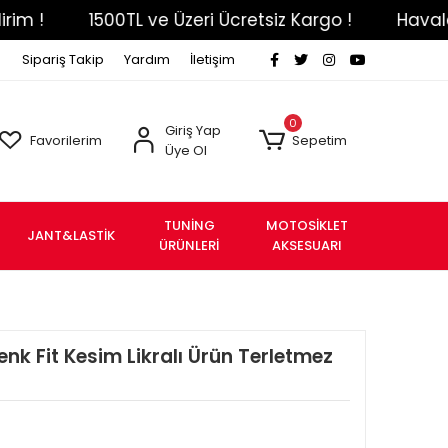
1500TL ve Üzeri Ücretsiz Kargo !
Havale Eft Ö
Sipariş Takip
Yardım
İletişim
0
Giriş Yap
Favorilerim
Sepetim
Üye Ol
TUNİNG
MOTOSİKLET
JANT&LASTİK
ÜRÜNLERİ
AKSESUARI
Renk Fit Kesim Likralı Ürün Terletmez