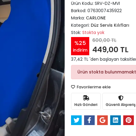
Ürün Kodu:
SRV-DZ-MVI
Barkod:
0763007435922
Marka:
CARLONE
Kategori:
Düz Servis Kılıfları
Stok:
Stokta yok
600,00 TL
%25
449,00 TL
indirim
37,42 TL 'den başlayan taksitle
Ürün stokta bulunmamakt
Favorilerime ekle
Hızlı Gönderi
Güvenli Alışveriş