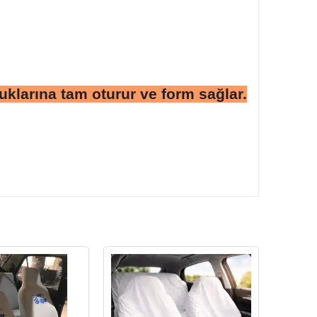
klarına tam oturur ve form sağlar.
Stokta Yok