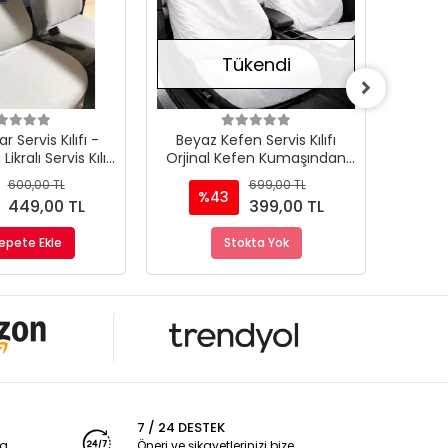
Tükendi
 Servis Kılıfı -
Beyaz Kefen Servis Kılıfı
Yeşil
ikralı Servis Kılıfı
Orjinal Kefen Kumaşından
Zebra
Koltuk Kılıfı -
Kefen Kılıf Salaş Model
600,00 TL
699,00 TL
%43
%
449,00 TL
399,00 TL
epete Ekle
Stokta Yok
7 / 24 DESTEK
ya
Öneri ve şikayetlerinizi bize