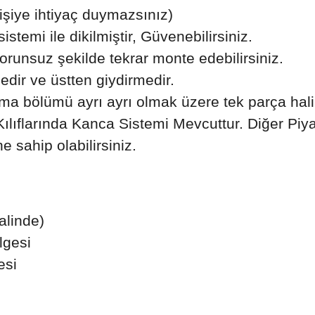
kişiye ihtiyaç duymazsınız)
istemi ile dikilmiştir, Güvenebilirsiniz.
sorunsuz şekilde tekrar monte edebilirsiniz.
dedir ve üstten giydirmedir.
anma bölümü ayrı ayrı olmak üzere tek parça hali
ıflarında Kanca Sistemi Mevcuttur. Diğer Piy
e sahip olabilirsiniz.
halinde)
lgesi
esi