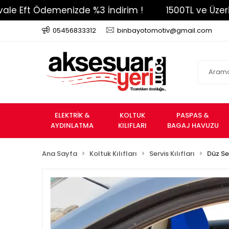
 Ödemenizde %3 İndirim !
1500TL ve Üzeri Ücrets
05456833312
binbayotomotiv@gmail.com
ELEKTRİK &
KOLTUK
PASPAS &
AYDINLATMA
KILIFLARI
BAGAJ HAVUZU
Ana Sayfa
Koltuk Kılıfları
Servis Kılıfları
Düz Ser