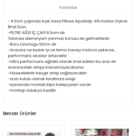
Yorumlar
- 6.5cm çapında Açık Hava Filtresi Apollotip KN marka Orjinal
İthal Ürün.
-FİLTRE AĞZI İÇ ÇAPI 6.5cm dir.
Yanında alemınyum yanmaz borusu ıle gelmektedir.
-Boru Uzunlugu 50cm dir.
-Aracınız ne kadar iyi ve temiz havayı motora çekerse ,
performans okadar artacaktır.
-Ultra performans ağırlıklı olarak imal edilen bu ürün ile
aracınızdaki artışa inanamayacaksınız.
-Hissedilebilir beygir artışı sağlayacaktır.
-ürün kutulu olarak tarafınıza ulaşır.
-içerisinde montak klips kelepçeleri vardır.
-montajı oldukça basittir.
Benzer Ürünler