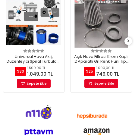
Universal Hava Akış
Açık Hava Filtresi Krom Kaplı
Düzenleyici Spiral Türbülans
2 Aparatlı Gri Renk Huni Tip-
Aparatı
90mm-73mm-60mm
1.500,00 TL
1.000,00 TL
%30
%25
1.049,00 TL
749,00 TL
Sepete Ekle
Sepete Ekle