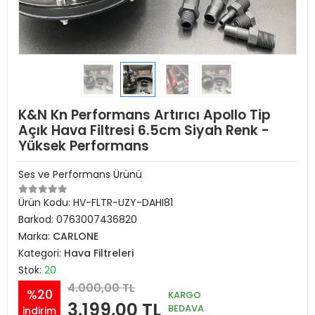
K&N Kn Performans Artırıcı Apollo Tip
Açık Hava Filtresi 6.5cm Siyah Renk -
Yüksek Performans
Ses ve Performans Ürünü
Ürün Kodu:
HV-FLTR-UZY-DAHI81
Barkod:
0763007436820
Marka:
CARLONE
Kategori:
Hava Filtreleri
Stok:
20
4.000,00 TL
%20
KARGO
3.199,00 TL
BEDAVA
indirim