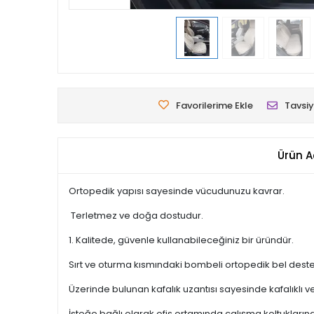
Favorilerime Ekle
Tavsiy
Ürün A
Ortopedik yapısı sayesinde vücudunuzu kavrar.
Terletmez ve doğa dostudur.
1. Kalitede, güvenle kullanabileceğiniz bir üründür.
Sırt ve oturma kısmındaki bombeli ortopedik bel destek
Üzerinde bulunan kafalık uzantısı sayesinde kafalıklı v
İsteğe bağlı olarak ofis ortamında çalışma koltuklarınd