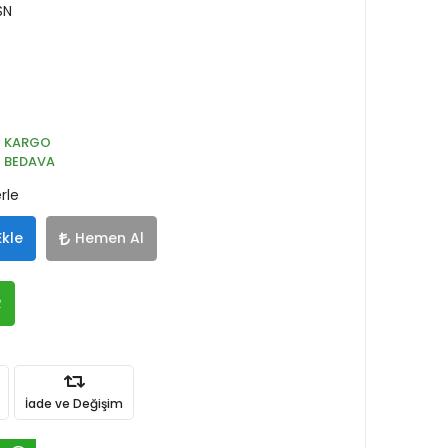
SN
KARGO
BEDAVA
rle
Ekle
Hemen Al
R
İade ve Değişim