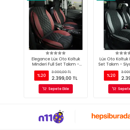
Elegance Lüx Oto Koltuk
Lüx Oto Koltuk 
Minderi Full Set Takım -
Set Takım - Siy
Siyah/Kırmızı Renk Takmatik
Takmatik 
3.000,00 TL
3.000
Pratik
%20
%20
2.399,00 TL
2.3
Sepete Ekle
Sepete