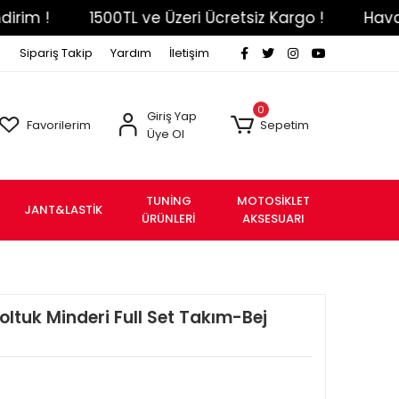
1500TL ve Üzeri Ücretsiz Kargo !
Havale Eft
Sipariş Takip
Yardım
İletişim
0
Giriş Yap
Favorilerim
Sepetim
Üye Ol
TUNİNG
MOTOSİKLET
JANT&LASTİK
ÜRÜNLERİ
AKSESUARI
ltuk Minderi Full Set Takım-Bej