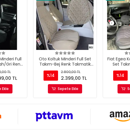
Minderi Full
Oto Koltuk Minderi Full Set
Fiat Egea Ko
ah/Gri Renk
Takım-Bej Renk Takmatik
Set Tak
Pratik
Pratik
,00 TL
2.800,00 TL
%14
%14
99,00 TL
2.399,00 TL
 Ekle
Sepete Ekle
S