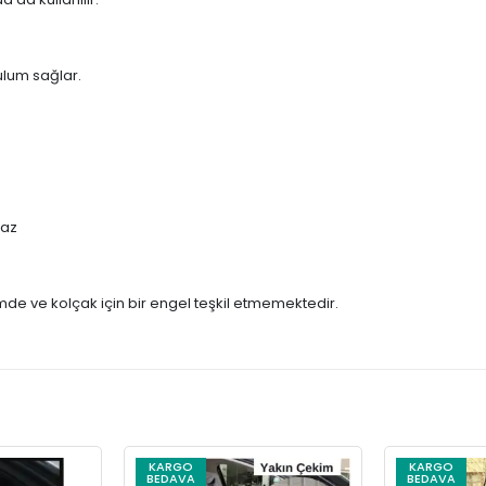
.
ulum sağlar.
maz
mde ve kolçak için bir engel teşkil etmemektedir.
KARGO
KARGO
BEDAVA
BEDAVA