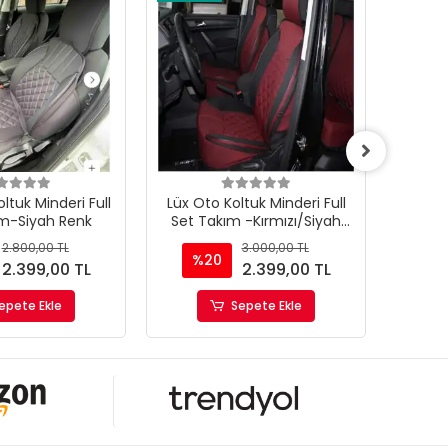
ltuk Minderi Full
Lüx Oto Koltuk Minderi Full
Lüx Ot
ım-Siyah Renk
Set Takım -Kırmızı/Siyah
Set 
Renk Takmatik Pratik
Ren
2.800,00 TL
3.000,00 TL
%20
%
2.399,00 TL
2.399,00 TL
epete Ekle
Sepete Ekle