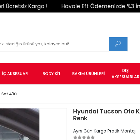
tsiz Kargo !
Havale Eft Ödemenizde %3 İndirim !
DIŞ
İÇ AKSESUAR
BODY KİT
BAKIM ÜRÜNLERİ
AKSESUARLAR
l Set 4'lü
Hyundai Tucson Oto Ko
Renk
Aynı Gün Kargo Pratik Montaj