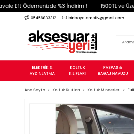
ft Ödemenizde %3 İndirim !
1500TL ve Üzeri Ücre
05456833312
binbayotomotiv@gmail.com
ELEKTRİK &
KOLTUK
PASPAS &
AYDINLATMA
KILIFLARI
BAGAJ HAVUZU
Ana Sayfa
Koltuk Kılıfları
Koltuk Minderleri
Ful