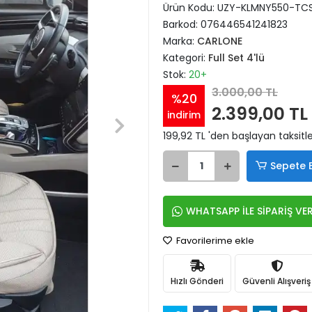
Ürün Kodu:
UZY-KLMNY550-TC
Barkod:
076446541241823
Marka:
CARLONE
Kategori:
Full Set 4'lü
Stok:
20+
3.000,00 TL
%20
2.399,00 TL
indirim
199,92 TL 'den başlayan taksitle
Sepete 
WHATSAPP İLE SİPARİŞ VE
Favorilerime ekle
Hızlı Gönderi
Güvenli Alışveriş