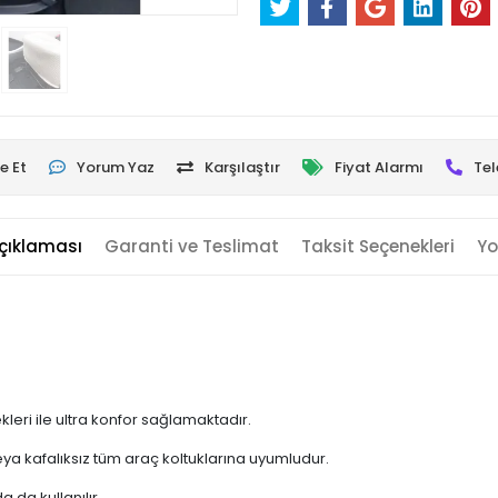
e Et
Yorum Yaz
Karşılaştır
Fiyat Alarmı
Tel
çıklaması
Garanti ve Teslimat
Taksit Seçenekleri
Yo
leri ile ultra konfor sağlamaktadır.
eya kafalıksız tüm araç koltuklarına uyumludur.
a da kullanılır.