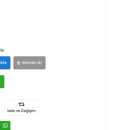
rle
Ekle
Hemen Al
R
İade ve Değişim