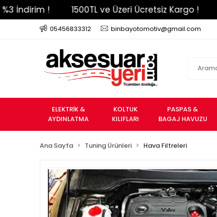
irim !
1500TL ve Üzeri Ücretsiz Kargo !
Haval
05456833312
binbayotomotiv@gmail.com
ELEKTRİK &
KOLTUK
PASPAS &
AYDINLATMA
KILIFLARI
BAGAJ HAVUZU
Ana Sayfa
Tuning Ürünleri
Hava Filtreleri