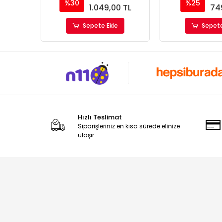
%30
%25
1.049,00 TL
74
Sepete Ekle
Sepete
Hızlı Teslimat
Siparişleriniz en kısa sürede elinize
ulaşır.