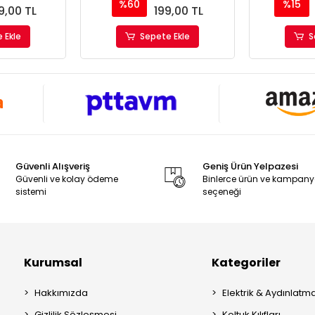
76mm
%60
%15
9,00 TL
199,00 TL
 Ekle
Sepete Ekle
S
Güvenli Alışveriş
Geniş Ürün Yelpazesi
Güvenli ve kolay ödeme
Binlerce ürün ve kampan
sistemi
seçeneği
Kurumsal
Kategoriler
Hakkımızda
Elektrik & Aydınlatm
Gizlilik Sözleşmesi
Koltuk Kılıfları