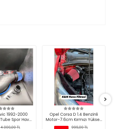
KARG
BEDAV
vic 1992-2000
Opel Corsa D 1.4 Benzinli
Gümüş 
 Tube Spor Hava
Motor-7.6cm Kırmızı Yüksek
Gri Spo
si Siyah Renk
Performans Açık Hava
-Boru
4.000,00 TL
999,00 TL