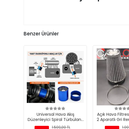
Benzer Ürünler
Universal Hava Akış
Açık Hava Filtre
Düzenleyici Spiral Türbülans
2 Aparatlı Gri R
Aparatı
90mm-73m
1.500,00 TL
1.00