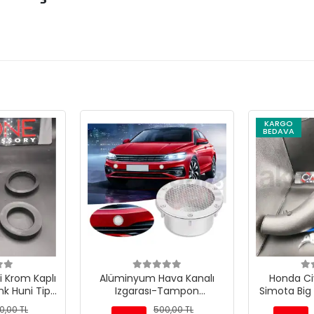
KARGO
BEDAVA
si Krom Kaplı
Alüminyum Hava Kanalı
Honda Ci
enk Huni Tip-
Izgarası-Tampon
Simota Big
m-60mm
Havalandırma Girişi Kapağı
Filtre
0,00 TL
500,00 TL