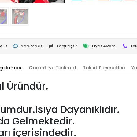
e Et
Yorum Yaz
Karşılaştır
Fiyat Alarmı
Tel
çıklaması
Garanti ve Teslimat
Taksit Seçenekleri
Yo
l Üründür.
mdur.Isıya Dayanıklıdır.
da Gelmektedir.
ı içerisindedir.