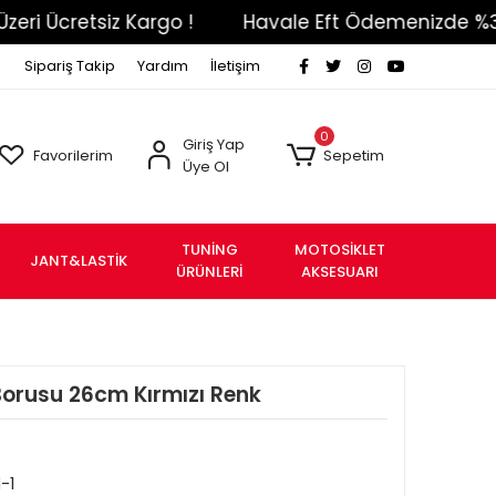
cretsiz Kargo !
Havale Eft Ödemenizde %3 İndiri
Sipariş Takip
Yardım
İletişim
0
Giriş Yap
Favorilerim
Sepetim
Üye Ol
TUNİNG
MOTOSİKLET
JANT&LASTİK
ÜRÜNLERİ
AKSESUARI
Borusu 26cm Kırmızı Renk
-1