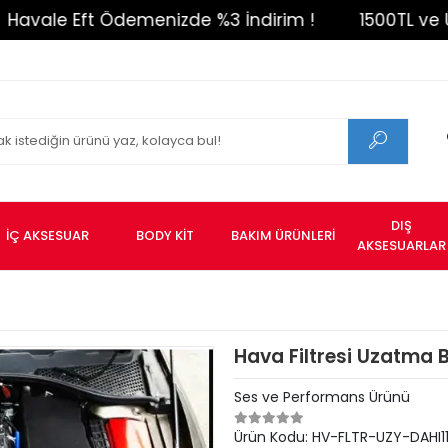
e Eft Ödemenizde %3 İndirim !
1500TL ve Üzeri Ü
DIŞ
İÇ AKSESUAR
BODY KİT
BAKIM ÜRÜNLERİ
AKSESUARLAR
Hava Filtresi Uzatma 
Ses ve Performans Ürünü
Ürün Kodu:
HV-FLTR-UZY-DAHI11