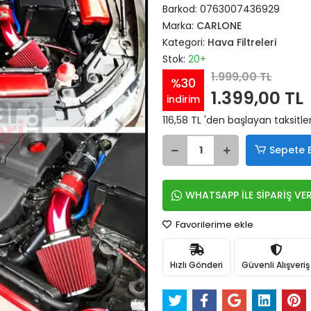
Barkod:
0763007436929
Marka:
CARLONE
Kategori:
Hava Filtreleri
Stok:
20+
1.999,00 TL
%30
1.399,00 TL
indirim
116,58 TL 'den başlayan taksitle
Sepete 
WHATSAPP İLE SİPARİŞ VE
Favorilerime ekle
Hızlı Gönderi
Güvenli Alışveriş