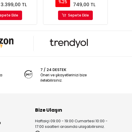
Filtresi
%25
%
3.399,00 TL
749,00 TL
epete Ekle
Sepete Ekle
7 / 24 DESTEK
ya
Öneri ve şikayetlerinizi bize
iletebilirsiniz.
Bize Ulaşın
Haftaiçi 09:00 - 19:00 Cumartesi 10:00 -
a
17:00 saatleri arasında ulaşabilirsiniz.