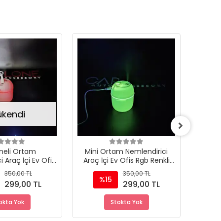
Stokta Yok
Stokta Yok
ükendi
neli Ortam
Mini Ortam Nemlendirici
Ortam 
 Araç İçi Ev Ofis
Araç İçi Ev Ofis Rgb Renkli
Ev Ofis
li Işıklı Buhar
Işıklı Buhar makinası
350,00 TL
350,00 TL
akinası
%15
299,00 TL
299,00 TL
okta Yok
Stokta Yok