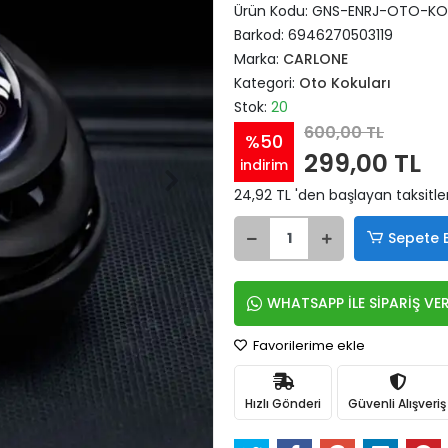
Ürün Kodu:
GNS-ENRJ-OTO-KO
Barkod:
6946270503119
Marka:
CARLONE
Kategori:
Oto Kokuları
Stok:
20
600,00 TL
%50
299,00 TL
indirim
24,92 TL 'den başlayan taksitle
Sepete 
WHATSAPP İLE SİPARİŞ VE
Favorilerime ekle
Hızlı Gönderi
Güvenli Alışveriş