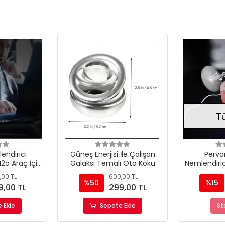
T
ndirici
Güneş Enerjisi İle Çalışan
Perva
H2o Araç İçi
Galaksi Temalı Oto Koku
Nemlendirici
 Işıklı Buhar
Rgb Renk
,00 TL
600,00 TL
sı
M
%50
%15
9,00 TL
299,00 TL
 Ekle
Sepete Ekle
St