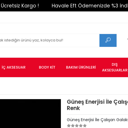
z Kargo !
Havale Eft Ödemenizde %3 İndirim !
DIŞ
İÇ AKSESUAR
BODY KİT
BAKIM ÜRÜNLERİ
AKSESUARLAR
Güneş Enerjisi İle Çal
Renk
Güneş Enerjisi İle Çalışan Gal