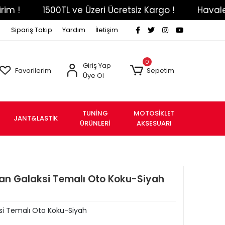
1500TL ve Üzeri Ücretsiz Kargo !
Havale Eft Öd
Sipariş Takip
Yardım
İletişim
0
Giriş Yap
Favorilerim
Sepetim
Üye Ol
TUNİNG
MOTOSİKLET
JANT&LASTİK
ÜRÜNLERİ
AKSESUARI
ışan Galaksi Temalı Oto Koku-Siyah
aksi Temalı Oto Koku-Siyah