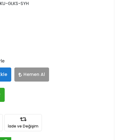
KU-GLKS-SYH
rle
Ekle
Hemen Al
R
İade ve Değişim