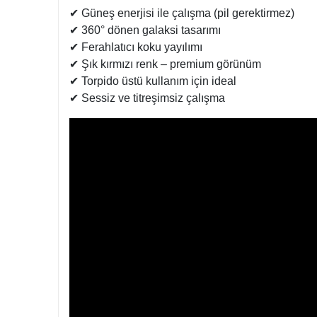
✔ Güneş enerjisi ile çalışma (pil gerektirmez)
✔ 360° dönen galaksi tasarımı
✔ Ferahlatıcı koku yayılımı
✔ Şık kırmızı renk – premium görünüm
✔ Torpido üstü kullanım için ideal
✔ Sessiz ve titreşimsiz çalışma