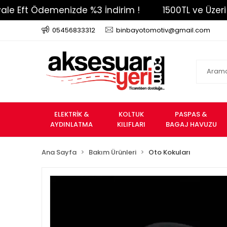
 Ödemenizde %3 İndirim !
1500TL ve Üzeri Ücretsi
05456833312
binbayotomotiv@gmail.com
ELEKTRİK &
KOLTUK
PASPAS &
AYDINLATMA
KILIFLARI
BAGAJ HAVUZU
Ana Sayfa
Bakım Ürünleri
Oto Kokuları