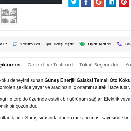
e Et
Yorum Yaz
Karşılaştır
Fiyat Alarmı
Tel
çıklaması
Garanti ve Teslimat
Taksit Seçenekleri
Yo
r koku deneyimi sunan
Güneş Enerjili Galaksi Temalı Oto Koku
jen şekilde yayar ve aracınızın iç ortamını sürekli taze tutar.
engi ile torpido üzerinde estetik bir görünüm sağlar. Elektrik ve
mik bir çözümdür.
ullanılabilir. Sürüş sırasında dönen mekanizması sayesinde hem