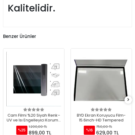
Kalitelidir.
Benzer Ürünler
Cam Filmi %20 Siyah Renk–
BYD Ekran Koruyucu Film-
UV ve Isı Engelleyici Koruma
15.6inch-HD Tempered
75cmX6Metre-Cam-
1.200,00 TL
750,00 TL
Balkon-Ofis-Araba
%25
%16
899,00 TL
629,00 TL